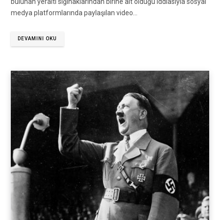
bulunan yeraltı sığınaklarından birine ait olduğu iddiasıyla sosyal
medya platformlarında paylaşılan video…
DEVAMINI OKU