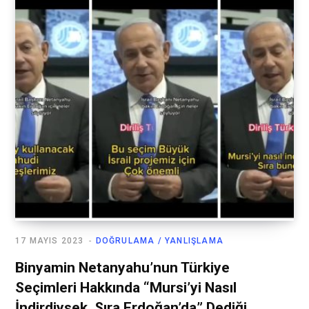
17 MAYIS 2023
DOĞRULAMA / YANLIŞLAMA
Binyamin Netanyahu’nun Türkiye
Seçimleri Hakkında “Mursi’yi Nasıl
İndirdiysek, Sıra Erdoğan’da” Dediği