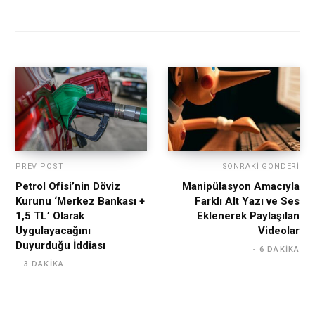
PREV POST
SONRAKI GÖNDERI
Petrol Ofisi’nin Döviz
Manipülasyon Amacıyla
Kurunu ‘Merkez Bankası +
Farklı Alt Yazı ve Ses
1,5 TL’ Olarak
Eklenerek Paylaşılan
Uygulayacağını
Videolar
Duyurduğu İddiası
6 DAKIKA
3 DAKIKA