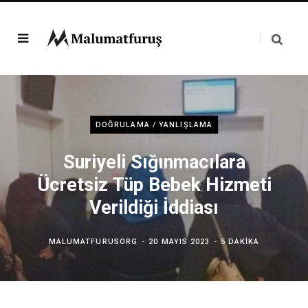
DOĞRULAMA / YANLIŞLAMA
Suriyeli Sığınmacılara
Ücretsiz Tüp Bebek Hizmeti
Verildiği İddiası
MALUMATFURUSORG
20 MAYIS 2023
5 DAKIKA