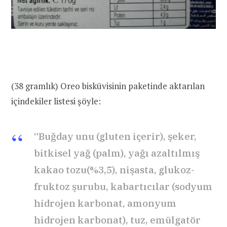
(38 gramlık) Oreo bisküvisinin paketinde aktarılan
içindekiler listesi şöyle:
“Buğday unu (gluten içerir), şeker,
bitkisel yağ (palm), yağı azaltılmış
kakao tozu(%3,5), nişasta, glukoz-
fruktoz şurubu, kabartıcılar (sodyum
hidrojen karbonat, amonyum
hidrojen karbonat), tuz, emülgatör