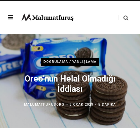
DOĞRULAMA / YANLIŞLAMA
Oreo’nun Helal Olmadığı
İddiası
MALUMATFURUSORG
5 OCAK 2023
5 DAKIKA