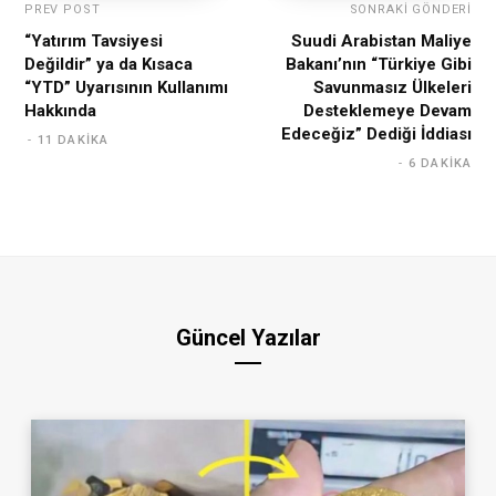
PREV POST
SONRAKI GÖNDERI
“Yatırım Tavsiyesi
Suudi Arabistan Maliye
Değildir” ya da Kısaca
Bakanı’nın “Türkiye Gibi
“YTD” Uyarısının Kullanımı
Savunmasız Ülkeleri
Hakkında
Desteklemeye Devam
Edeceğiz” Dediği İddiası
11 DAKIKA
6 DAKIKA
Güncel Yazılar