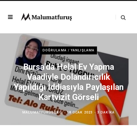
DOĞRULAMA / YANLIŞLAMA
Bursa’da Helal Ev Yapma
Vaadiyle Dolandırıcılık
Yapıldığı İddiasıyla Paylaşılan
Kartvizit Görseli
MALUMATFURUSORG
18 OCAK 2023
3 DAKIKA