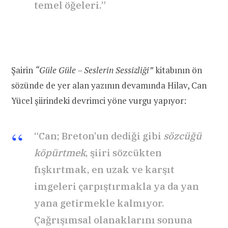
temel öğeleri.”
Şairin
“Güle Güle – Seslerin Sessizliği”
kitabının ön
sözünde de yer alan yazının devamında Hilav, Can
Yücel şiirindeki devrimci yöne vurgu yapıyor:
“Can; Breton’un dediği gibi
sözcüğü
k
ö
pürtmek
, şiiri sözcükten
fışkırtmak, en uzak ve karşıt
imgeleri çarpıştırmakla ya da yan
yana getirmekle kalmıyor.
Çağrışımsal olanaklarını sonuna