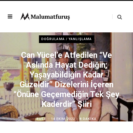
DOĞRULAMA / YANLIŞLAMA
Can Yücel’e Atfedilen “Ve
Aslında Hayat Dediğin;
Yaşayabildiğin Kadar
Güzeldir” Dizelerini İçeren
“Önüne Geçemediğin Tek Şey
Kaderdir” Şiiri
BUSE
14 EKIM 2022
8 DAKIKA