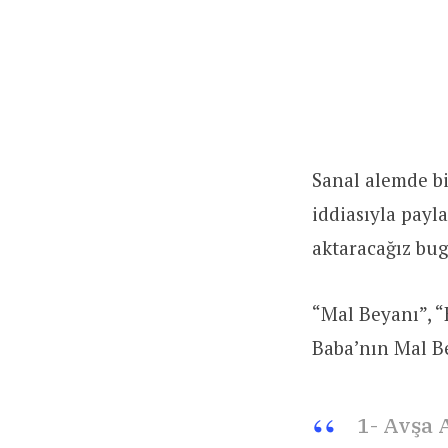
Sanal alemde bi
iddiasıyla payl
aktaracağız b
“Mal Beyanı”, “
Baba’nın Mal Bey
1- Avşa 