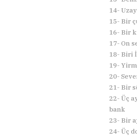
14- Uzay
15- Bir 
16- Bir k
17- On se
18- Biri 
19- Yirm
20- Seve
21- Bir s
22- Üç a
bank
23- Bir 
24- Üç do