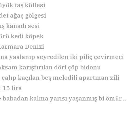
üyük taş kütlesi
det ağaç gölgesi
uş kanadı sesi
sürü kedi köpek
Marmara Denizi
na yaslanıp seyredilen iki piliç çevirmeci
aksam karıştırılan dört çöp bidonu
 çalıp kaçılan beş melodili apartman zili
 15 lira
 babadan kalma yarısı yaşanmış bi ömür…