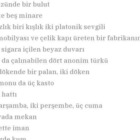
zünde bir bulut
’te beş minare
zlık biri kışlık iki platonik sevgili
mobilyası ve çelik kapı üreten bir fabrikanın
 sigara içilen beyaz duvarı
la da çalınabilen dört anonim türkü
dökende bir palan, iki döken
monu da üç kasto
 hattı
çarşamba, iki perşembe, üç cuma
yada mekan
ette iman
izde kum