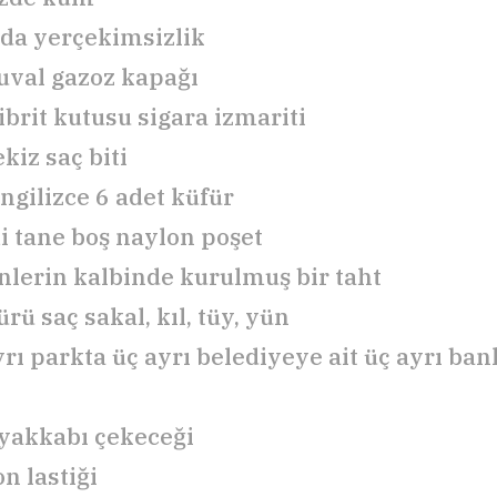
da yerçekimsizlik
çuval gazoz kapağı
ibrit kutusu sigara izmariti
kiz saç biti
İngilizce 6 adet küfür
i tane boş naylon poşet
nlerin kalbinde kurulmuş bir taht
ürü saç sakal, kıl, tüy, yün
yrı parkta üç ayrı belediyeye ait üç ayrı ba
ayakkabı çekeceği
n lastiği