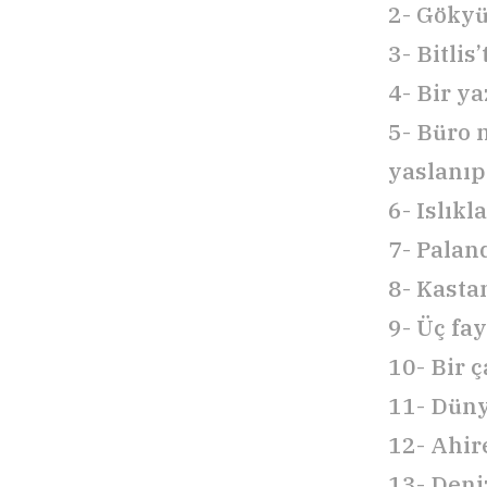
2- Gökyü
3- Bitlis
4- Bir ya
5- Büro 
yaslanıp
6- Islık
7- Palan
8- Kasta
9- Üç fay
10- Bir 
11- Dün
12- Ahir
13- Den