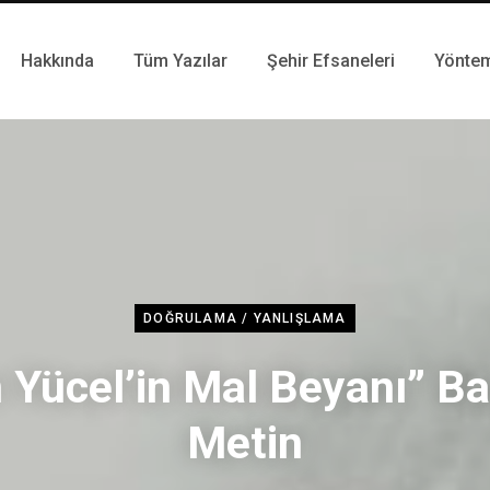
Hakkında
Tüm Yazılar
Şehir Efsaneleri
Yönte
DOĞRULAMA / YANLIŞLAMA
 Yücel’in Mal Beyanı” Baş
Metin