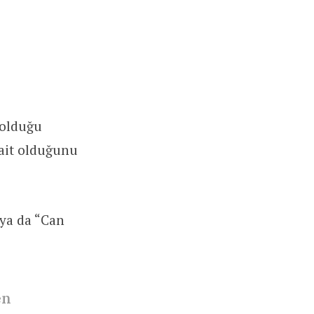
 olduğu
 ait olduğunu
 ya da “Can
en