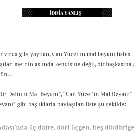
r virüs gibi yayılan, Can Yücel’in mal beyanı listesi
aşılan metnin aslında kendisine değil, bir başkasına
ugün…
Bir Delinin Mal Beyanı”, “Can Yücel’in Mal Beyanı”
anı” gibi başlıklarla paylaşılan liste şu şekilde:
Adası’nda üç daire, dört üçgen, beş dikdörtg