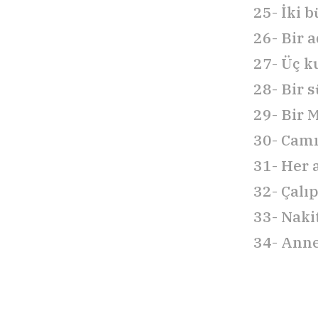
25- İki b
26- Bir a
27- Üç k
28- Bir 
29- Bir 
30- Camı
31- Her 
32- Çalıp
33- Nakit
34- Anne