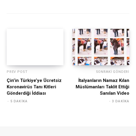
PREV POST
SONRAKI GÖNDERI
Çin’in Türkiye’ye Ücretsiz
İtalyanların Namaz Kılan
Koronavirüs Tanı Kitleri
Müslümanları Taklit Ettiği
Gönderdiği İddiası
Sanılan Video
5 DAKIKA
3 DAKIKA