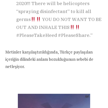
2020!!! There will be helicopters
“spraying disinfectant” to kill all
germs
YOU DO NOT WANT TO BE
OUT AND INHALE THIS
#PleaseTakeHeed #PleaseShare.”
Metinler karşılaştırıldığında, Türkçe paylaşılan
içeriğin dilindeki anlam bozukluğunun sebebi de
netleşiyor.