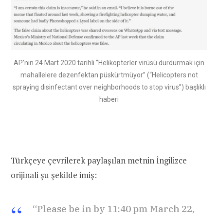
AP’nin 24 Mart 2020 tarihli “Helikopterler virüsü durdurmak için
mahallelere dezenfektan püskürtmüyor” (“Helicopters not
spraying disinfectant over neighborhoods to stop virus”) başlıklı
haberi
Türkçeye çevrilerek paylaşılan metnin İngilizce
orijinali şu şekilde imiş:
“Please be in by 11:40 pm March 22,