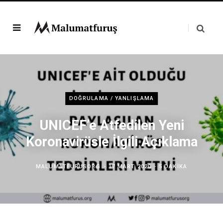
DOĞRULAMA / YANLIŞLAMA
UNICEF’e Atfedilen Yeni
Koronavirüsle İlgili Açıklama
MALUMATFURUSORG
17 MART 2020
5 DAKIKA