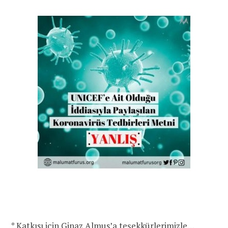
* Katkısı için Ginaz Almus’a teşekkürlerimizle…