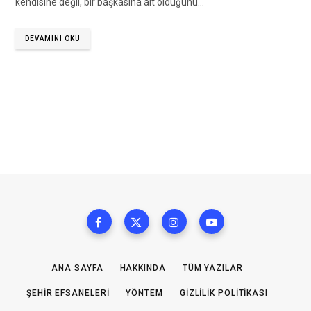
kendisine değil, bir başkasına ait olduğunu…
DEVAMINI OKU
ANA SAYFA
HAKKINDA
TÜM YAZILAR
ŞEHIR EFSANELERI
YÖNTEM
GIZLILIK POLITIKASI