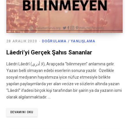
28 ARALIK 2020
DOĞRULAMA / YANLIŞLAMA
Lâedri’yi Gerçek Şahıs Sananlar
Lâedri Lâedrî (لا أدري), Arapçada “bilinmeyen” anlamına gelir.
Yazarı belli olmayan edebi eserlerin sonuna yazılır. Özellikle
sosyal medyanın hayatımıza iyice nüfuz etmesiyle birlikte
yapılan paylaşımlarda yer alan vecize ve sözlerin altında yazan
“Lâedrî” ifadesi birçok kişi tarafından bir şairin ya da yazarın ismi
olarak algılanmaktadır. …
DEVAMINI OKU