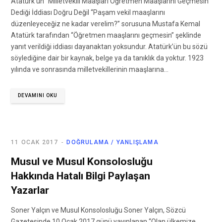
Atatürk’ün “Milletvekili Maaşları Öğretmen Maaşlarını Geçmesin”
Dediği İddiası Doğru Değil “Paşam vekil maaşlarını
düzenleyeceğiz ne kadar verelim?” sorusuna Mustafa Kemal
Atatürk tarafından “Öğretmen maaşlarını geçmesin” şeklinde
yanıt verildiği iddiası dayanaktan yoksundur. Atatürk’ün bu sözü
söylediğine dair bir kaynak, belge ya da tanıklık da yoktur. 1923
yılında ve sonrasında milletvekillerinin maaşlarına…
DEVAMINI OKU
11 OCAK 2017
DOĞRULAMA / YANLIŞLAMA
Musul ve Musul Konsolosluğu
Hakkında Hatalı Bilgi Paylaşan
Yazarlar
Soner Yalçın ve Musul Konsolosluğu Soner Yalçın, Sözcü
Gazetesinde 10 Ocak 2017 günü yayınlanan “Olan ülkemize