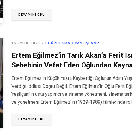
DEVAMINI OKU
16 EYLÜL 2020
DOĞRULAMA / YANLIŞLAMA
Ertem Eğilmez’in Tarık Akan’a Ferit İ
Sebebinin Vefat Eden Oğlundan Kaynak
Ertem Eğilmez’in Küçük Yaşta Kaybettiği Oğlunun Adını Yaşat
Verdiği İddiası Doğru Değil, Ertem Eğilmez’in Oğlu Ferit Eğ
Yeşilçam’ın usta yapımcı ve sinema yönetmeni, sinema tarih
ve yönetmeni Ertem Eğilmez’in (1929-1989) filmlerinde ro
DEVAMINI OKU