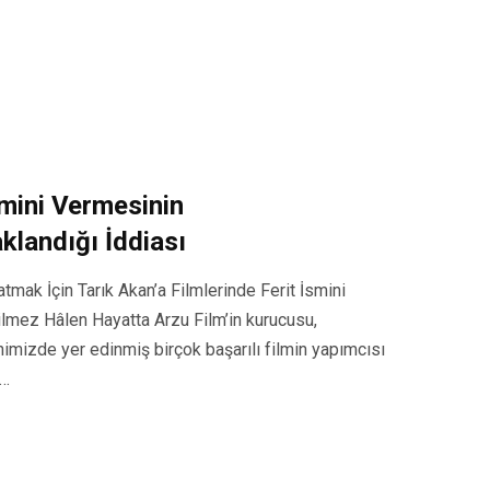
smini Vermesinin
landığı İddiası
mak İçin Tarık Akan’a Filmlerinde Ferit İsmini
ilmez Hâlen Hayatta Arzu Film’in kurucusu,
imizde yer edinmiş birçok başarılı filmin yapımcısı
l…