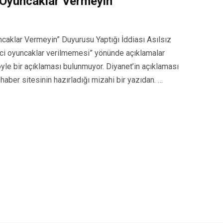
i Oyuncaklar Vermeyin”
uncaklar Vermeyin” Duyurusu Yaptığı İddiası Asılsız
irici oyuncaklar verilmemesi” yönünde açıklamalar
böyle bir açıklaması bulunmuyor. Diyanet’in açıklaması
aber sitesinin hazırladığı mizahi bir yazıdan. …