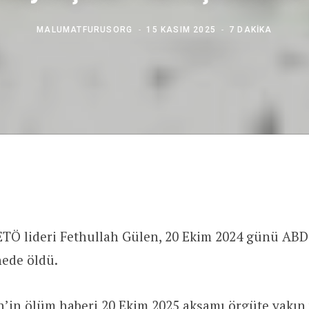
MALUMATFURUSORG
15 KASIM 2025
7 DAKIKA
ETÖ lideri Fethullah Gülen, 20 Ekim 2024 günü ABD
ede öldü.
n’in ölüm haberi 20 Ekim 2025 akşamı örgüte yakın 