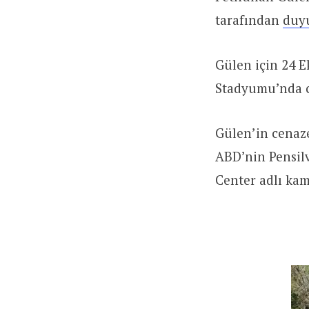
tarafından
duy
Gülen için 24 
Stadyumu’nda c
Gülen’in cenaze
ABD’nin Pensilv
Center adlı ka