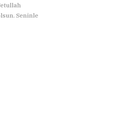
Fetullah
olsun. Seninle