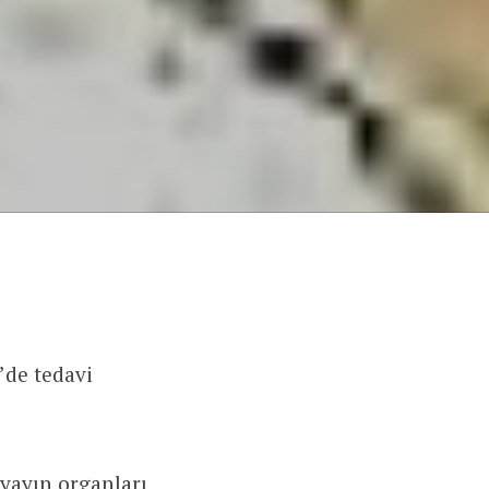
’de tedavi
yayın organları