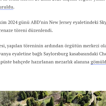
uruldu
.
Ekim 2024 günü ABD’nin New Jersey eyaletindeki Sk
enaze töreni düzenlendi.
si, yapılan töreninin ardından örgütün merkezi ol
anya eyaletine bağlı Saylorsburg kasabasındaki Ch
mpüste bahçede hazırlanan mezarlık alanına
gömül