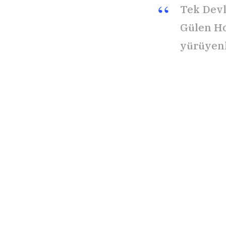
Tek Devl
Gülen Ho
yürüyenl