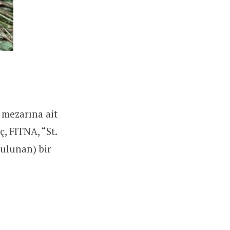
 mezarına ait
, FITNA, “St.
bulunan) bir