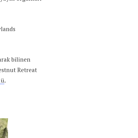
ylands
arak bilinen
estnut Retreat
dü
.