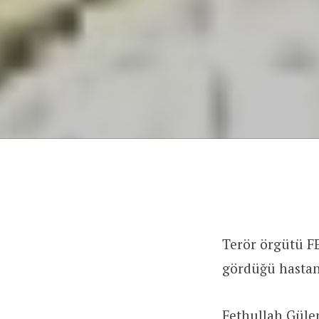
Terör örgütü F
gördüğü hastan
Fethullah Güle