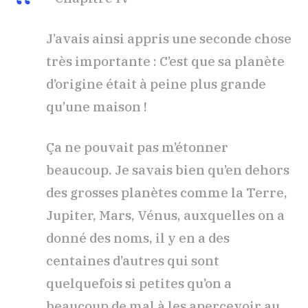
J’avais ainsi appris une seconde chose
très importante : C’est que sa planète
d’origine était à peine plus grande
qu’une maison !
Ça ne pouvait pas m’étonner
beaucoup. Je savais bien qu’en dehors
des grosses planètes comme la Terre,
Jupiter, Mars, Vénus, auxquelles on a
donné des noms, il y en a des
centaines d’autres qui sont
quelquefois si petites qu’on a
beaucoup de mal à les apercevoir au