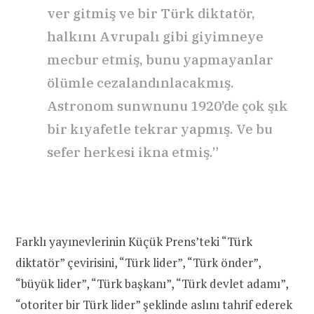
ver gitmiş ve bir Türk diktatör,
halkını Avrupalı gibi giyimneye
mecbur etmiş, bunu yapmayanlar
ölümle cezalandınlacakmış.
Astronom sunwnunu 1920’de çok şık
bir kıyafetle tekrar yapmış. Ve bu
sefer herkesi ikna etmiş.”
Farklı yayınevlerinin Küçük Prens’teki “Türk
diktatör” çevirisini, “Türk lider”, “Türk önder”,
“büyük lider”, “Türk başkanı”, “Türk devlet adamı”,
“otoriter bir Türk lider” şeklinde aslını tahrif ederek