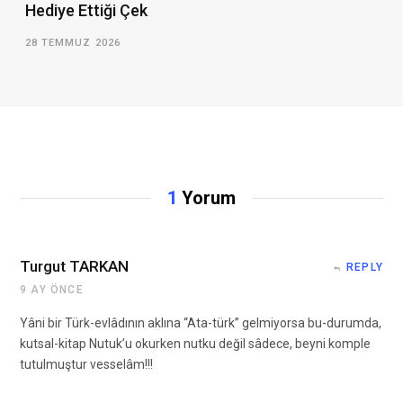
Hediye Ettiği Çek
28 TEMMUZ 2026
1
Yorum
Turgut TARKAN
REPLY
9 AY ÖNCE
Yâni bir Türk-evlâdının aklına “Ata-türk” gelmiyorsa bu-durumda,
kutsal-kitap Nutuk’u okurken nutku değil sâdece, beyni komple
tutulmuştur vesselâm!!!