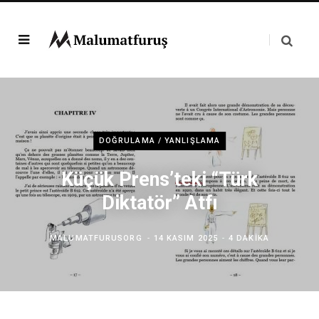
DOĞRULAMA / YANLIŞLAMA
Küçük Prens’teki “Türk
Diktatör” Atfı
MALUMATFURUSORG
14 KASIM 2025
4 DAKIKA