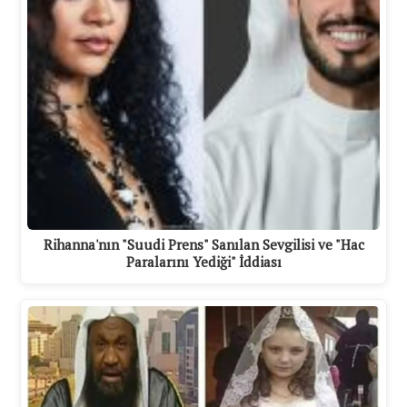
Rihanna'nın "Suudi Prens" Sanılan Sevgilisi ve "Hac
Paralarını Yediği" İddiası