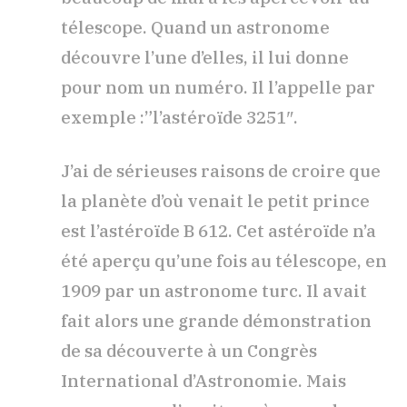
télescope. Quand un astronome
découvre l’une d’elles, il lui donne
pour nom un numéro. Il l’appelle par
exemple :”l’astéroïde 3251″.
J’ai de sérieuses raisons de croire que
la planète d’où venait le petit prince
est l’astéroïde B 612. Cet astéroïde n’a
été aperçu qu’une fois au télescope, en
1909 par un astronome turc. Il avait
fait alors une grande démonstration
de sa découverte à un Congrès
International d’Astronomie. Mais