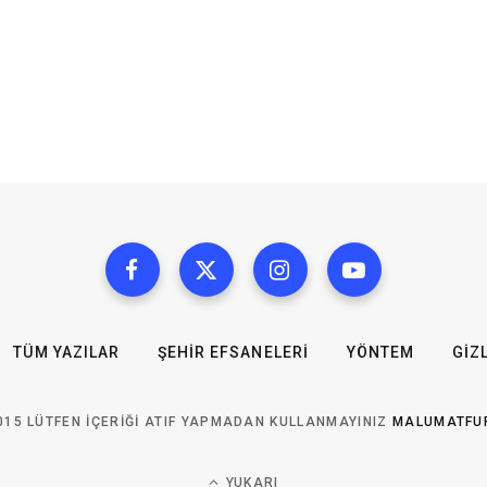
TÜM YAZILAR
ŞEHIR EFSANELERI
YÖNTEM
GIZL
015 LÜTFEN IÇERIĞI ATIF YAPMADAN KULLANMAYINIZ
MALUMATFU
YUKARI