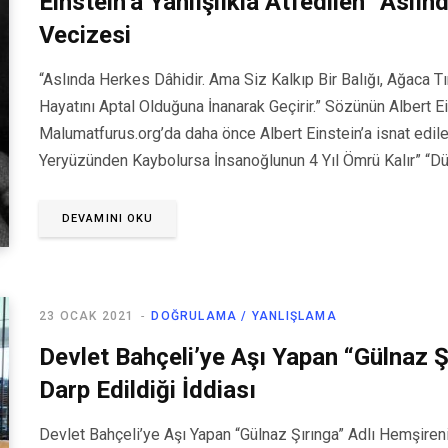
Einstein’a Yanlışlıkla Atfedilen “Aslı
Vecizesi
“Aslında Herkes Dâhidir. Ama Siz Kalkıp Bir Balığı, Ağaca 
Hayatını Aptal Olduğuna İnanarak Geçirir.” Sözünün Albert E
Malumatfurus.org’da daha önce Albert Einstein’a isnat edile
Yeryüzünden Kaybolursa İnsanoğlunun 4 Yıl Ömrü Kalır” “D
DEVAMINI OKU
23 OCAK 2021
DOĞRULAMA / YANLIŞLAMA
Devlet Bahçeli’ye Aşı Yapan “Gülnaz Ş
Darp Edildiği İddiası
Devlet Bahçeli’ye Aşı Yapan “Gülnaz Şırınga” Adlı Hemşireni