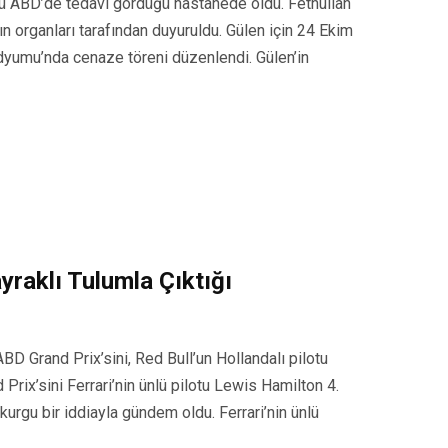
nü ABD’de tedavi gördüğü hastanede öldü. Fethullah
 organları tarafından duyuruldu. Gülen için 24 Ekim
yumu’nda cenaze töreni düzenlendi. Gülen’in
yraklı Tulumla Çıktığı
 Grand Prix’sini, Red Bull’un Hollandalı pilotu
ix’sini Ferrari’nin ünlü pilotu Lewis Hamilton 4.
urgu bir iddiayla gündem oldu. Ferrari’nin ünlü