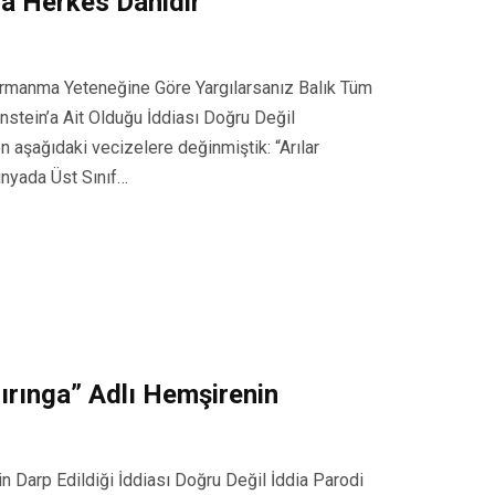
nda Herkes Dâhidir”
Tırmanma Yeteneğine Göre Yargılarsanız Balık Tüm
instein’a Ait Olduğu İddiası Doğru Değil
n aşağıdaki vecizelere değinmiştik: “Arılar
ünyada Üst Sınıf…
ırınga” Adlı Hemşirenin
n Darp Edildiği İddiası Doğru Değil İddia Parodi