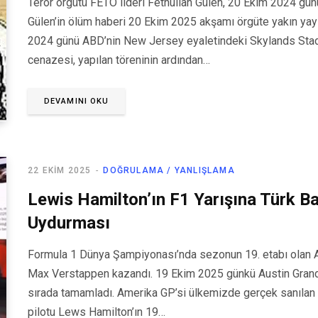
Terör örgütü FETÖ lideri Fethullah Gülen, 20 Ekim 2024 gü
Gülen’in ölüm haberi 20 Ekim 2025 akşamı örgüte yakın yayın
2024 günü ABD’nin New Jersey eyaletindeki Skylands Stad
cenazesi, yapılan töreninin ardından…
DEVAMINI OKU
22 EKIM 2025
DOĞRULAMA / YANLIŞLAMA
Lewis Hamilton’ın F1 Yarışına Türk Ba
Uydurması
Formula 1 Dünya Şampiyonası’nda sezonun 19. etabı olan ABD
Max Verstappen kazandı. 19 Ekim 2025 günkü Austin Grand Pr
sırada tamamladı. Amerika GP’si ülkemizde gerçek sanılan k
pilotu Lews Hamilton’ın 19…