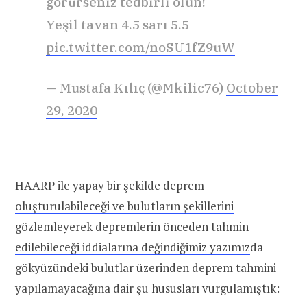
görürseniz tedbirli olun!
Yeşil tavan 4.5 sarı 5.5
pic.twitter.com/noSU1fZ9uW
— Mustafa Kılıç (@Mkilic76)
October
29, 2020
HAARP ile yapay bir şekilde deprem
oluşturulabileceği ve bulutların şekillerini
gözlemleyerek depremlerin önceden tahmin
edilebileceği iddialarına değindiğimiz yazımız
da
gökyüzündeki bulutlar üzerinden deprem tahmini
yapılamayacağına dair şu hususları vurgulamıştık: