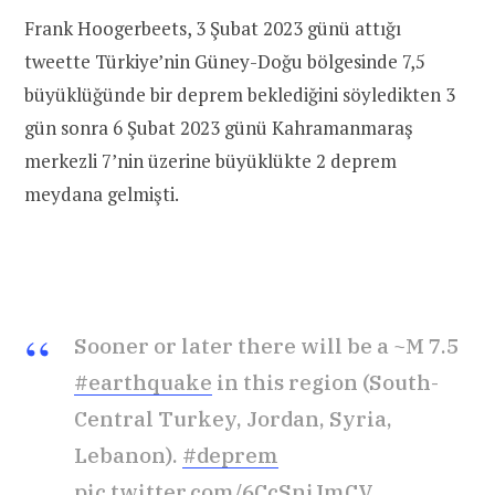
Frank Hoogerbeets, 3 Şubat 2023 günü attığı
tweette Türkiye’nin Güney-Doğu bölgesinde 7,5
büyüklüğünde bir deprem beklediğini söyledikten 3
gün sonra 6 Şubat 2023 günü Kahramanmaraş
merkezli 7’nin üzerine büyüklükte 2 deprem
meydana gelmişti.
Sooner or later there will be a ~M 7.5
#earthquake
in this region (South-
Central Turkey, Jordan, Syria,
Lebanon).
#deprem
pic.twitter.com/6CcSnjJmCV