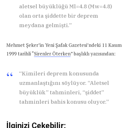
aletsel büyüklüğü Ml=4.8 (Mw=4.8)
olan orta şiddette bir deprem
meydana gelmişti.”
Mehmet Şeker’in Yeni Şafak Gazetesi’ndeki 11 Kasım
1999 tarihli “
Sirenler Öterken
” başlıklı yazısından:
“Kimileri deprem konusunda
uzmanlaştığını söylüyor. “Aletsel
büyüklük” tahminleri, “şiddet”
tahminleri bahis konusu oluyor.”
İlginizi Çekebilir: