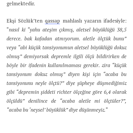
gelmektedir.
Ekşi Sözlük’ten
qassap
mahlaslı yazarın ifadesiyle:
“
nasıl ki “yahu ateşim çıkmış, aletsel büyüklüğü 38,5
derece. bak kafadan atmıyorum. aletle ölçtük bunu”
veya “abi küçük tansiyonumun aletsel büyüklüğü dokuz
olmuş” demiyorsak depremle ilgili ölçü bildirirken de
böyle bir ifadenin kullanılmaması gerekir. zira “küçük
tansiyonum dokuz olmuş” diyen kişi için “acaba bu
tansiyonunu neyle ölçtü?” diye şüpheye düşmediğimiz
gibi “depremin şiddeti richter ölçeğine göre 6,4 olarak
ölçüldü” denilince de “acaba aletle mi ölçtüler?”,
“acaba bu ‘neysel’ büyüklük” diye düşünmeyiz.
“