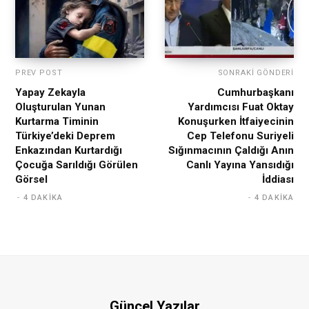
PREV POST
SONRAKI GÖNDERI
Yapay Zekayla
Cumhurbaşkanı
Oluşturulan Yunan
Yardımcısı Fuat Oktay
Kurtarma Timinin
Konuşurken İtfaiyecinin
Türkiye’deki Deprem
Cep Telefonu Suriyeli
Enkazından Kurtardığı
Sığınmacının Çaldığı Anın
Çocuğa Sarıldığı Görülen
Canlı Yayına Yansıdığı
Görsel
İddiası
4 DAKIKA
4 DAKIKA
Güncel Yazılar