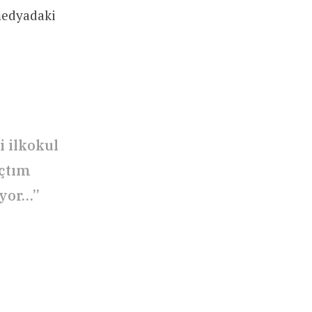
medyadaki
 ilkokul
çtım
ıyor…”