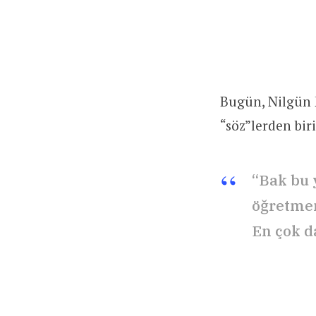
Bugün, Nilgün 
“söz”lerden biri
“Bak bu 
öğretmen
En çok da