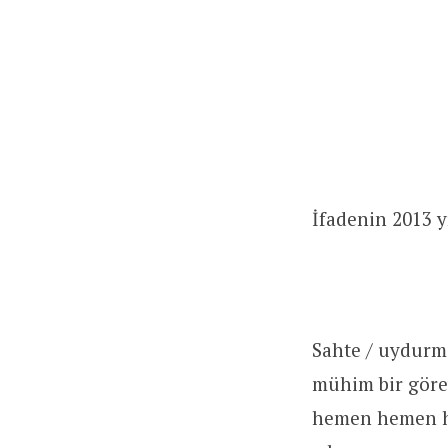
İfadenin 2013 y
Sahte / uydurm
mühim bir gör
hemen hemen he