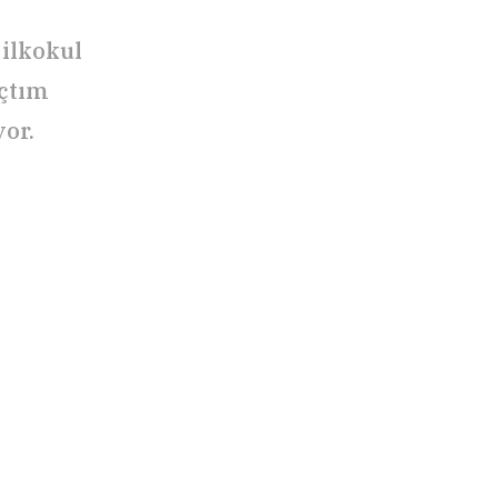
ilkokul
çtım
yor.