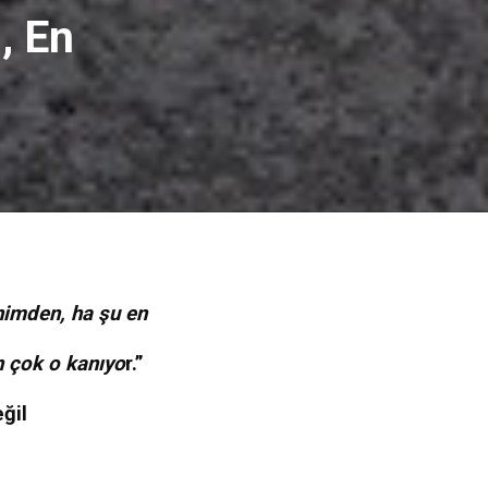
, En
nimden, ha şu en
n çok o kanıyo
r.”
ğil