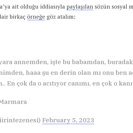
’ya ait olduğu iddiasıyla
paylaşılan
sözün sosyal 
air birkaç
örneğe
göz atalım:
yara annemden, işte bu babamdan, buradaki
imden, haaa şu en derin olan mı onu ben a
.. En çok da o acıtıyor canımı, en çok o kan
 Marmara
siirintezenesi)
February 5, 2023