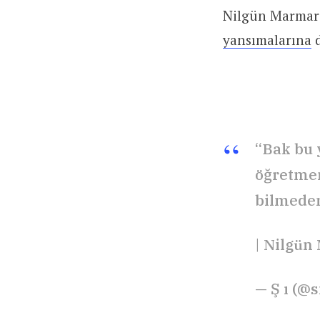
Nilgün Marmara
yansımalarına
d
“Bak bu 
öğretmen
bilmeden
| Nilgün
— Ş ı (@