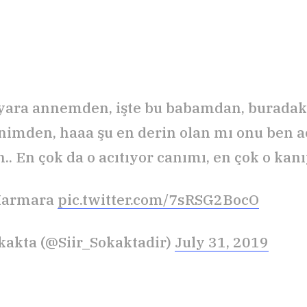
yara annemden, işte bu babamdan, buradaki
imden, haaa şu en derin olan mı onu ben a
.. En çok da o acıtıyor canımı, en çok o kan
Marmara
pic.twitter.com/7sRSG2BocO
okakta (@Siir_Sokaktadir)
July 31, 2019