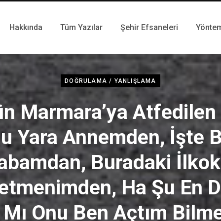
Hakkında
Tüm Yazılar
Şehir Efsaneleri
Yönte
DOĞRULAMA / YANLIŞLAMA
ün Marmara’ya Atfedilen
u Yara Annemden, İşte 
abamdan, Buradaki İlkok
etmenimden, Ha Şu En D
 Mı Onu Ben Açtım Bilm