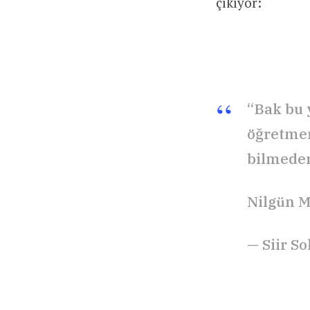
çıkıyor:
“Bak bu 
öğretmen
bilmeden
Nilgün 
— Siir S