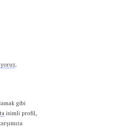
üyoruz
.
lamak gibi
ta
isimli profil,
karşımıza