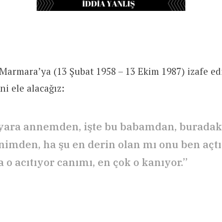
Marmara’ya (13 Şubat 1958 – 13 Ekim 1987) izafe ed
ni ele alacağız:
yara annemden, işte bu babamdan, buradaki
imden, ha şu en derin olan mı onu ben açt
 o acıtıyor canımı, en çok o kanıyor.”