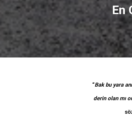
En 
“
Bak bu yara an
derin olan mı o
sö