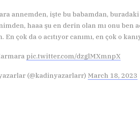
ara annemden, işte bu babamdan, buradaki 
imden, haaa şu en derin olan mı onu ben a
. En çok da o acıtıyor canımı, en çok o kanı
Marmara
pic.twitter.com/dzglMXmnpX
yazarlar (@kadinyazarlarr)
March 18, 2023