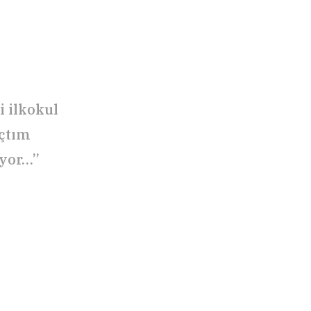
 ilkokul
çtım
ıyor…”