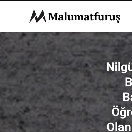
Nilg
B
B
Öğr
Olan