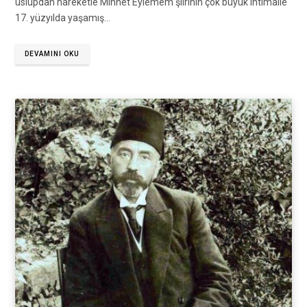
üslupdan hareketle Minnet Eylemem şiirinin çok büyük ihtimalle
17. yüzyılda yaşamış…
DEVAMINI OKU