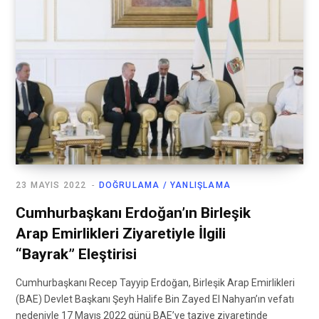
23 MAYIS 2022
DOĞRULAMA / YANLIŞLAMA
Cumhurbaşkanı Erdoğan’ın Birleşik
Arap Emirlikleri Ziyaretiyle İlgili
“Bayrak” Eleştirisi
Cumhurbaşkanı Recep Tayyip Erdoğan, Birleşik Arap Emirlikleri
(BAE) Devlet Başkanı Şeyh Halife Bin Zayed El Nahyan’ın vefatı
nedeniyle 17 Mayıs 2022 günü BAE’ye taziye ziyaretinde