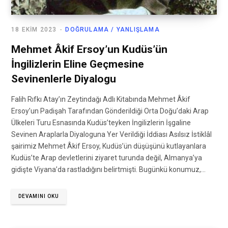
18 EKIM 2023
DOĞRULAMA / YANLIŞLAMA
Mehmet Âkif Ersoy’un Kudüs’ün
İngilizlerin Eline Geçmesine
Sevinenlerle Diyalogu
Falih Rıfkı Atay’ın Zeytindağı Adlı Kitabında Mehmet Âkif
Ersoy’un Padişah Tarafından Gönderildiği Orta Doğu’daki Arap
Ülkeleri Turu Esnasında Kudüs’teyken İngilizlerin İşgaline
Sevinen Araplarla Diyaloguna Yer Verildiği İddiası Asılsız İstiklâl
şairimiz Mehmet Âkif Ersoy, Kudüs’ün düşüşünü kutlayanlara
Kudüs’te Arap devletlerini ziyaret turunda değil, Almanya’ya
gidişte Viyana’da rastladığını belirtmişti. Bugünkü konumuz,…
DEVAMINI OKU