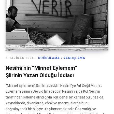
6 HAZIRAN 2024
DOĞRULAMA / YANLIŞLAMA
Nesîmî’nin “Minnet Eylemem”
Şiirinin Yazarı Olduğu İddiası
“Minnet Eylemem” Şiiri İmadeddin Nesîmî’ye Ait Değil Minnet
Eylemem şiirinin Seyyid İmadeddin Nesîmî ya da Kul Nesîmî
tarafından kaleme alındığıyla ilgili genel bir kanaat bulunsa da
kaynaklarda, divanlarda, cönk ve mecmualarda bunu
doğrulayacak bir bilgiye ulaşılamamaktadır. Söz varlığı ve