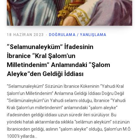
18 HAZIRAN 2023
DOĞRULAMA / YANLIŞLAMA
“Selamunaleyküm” İfadesinin
İbranice “Kral Şalom’un
Milletindenim” Anlamındaki “Şalom
Aleyke”den Geldiği İddiası
“Selamunaleyküm” Sözünün İbranice Kökeninin “Yahudi Kral
Şalom’un Milletindenim” Anlamına Geldiği İddiası Doğru Değil
“Selâmünaleyküm”ün Yahudi selamı olduğu, İbranice “Yahudi
Kralı Şalom’un milletindenim” anlamındaki “şalom aleyke”
ifadesinden geldiği iddiası uzun süredir ileri sürülüyor. Bu
yöndeki hatalı aktarımlarda sıklıkla “selâmun aleyküm” sözünün
İbraniceden geldiği, aslının “şalom aleyke” olduğu, Şalom’un M.Ō.
1000’li yıllarda…