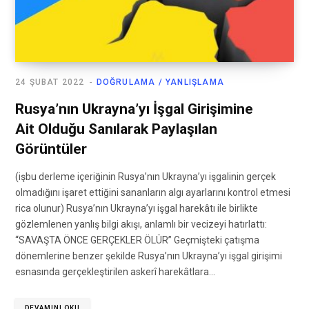
24 ŞUBAT 2022
DOĞRULAMA / YANLIŞLAMA
Rusya’nın Ukrayna’yı İşgal Girişimine
Ait Olduğu Sanılarak Paylaşılan
Görüntüler
(işbu derleme içeriğinin Rusya’nın Ukrayna’yı işgalinin gerçek
olmadığını işaret ettiğini sananların algı ayarlarını kontrol etmesi
rica olunur) Rusya’nın Ukrayna’yı işgal harekâtı ile birlikte
gözlemlenen yanlış bilgi akışı, anlamlı bir vecizeyi hatırlattı:
“SAVAŞTA ÖNCE GERÇEKLER ÖLÜR” Geçmişteki çatışma
dönemlerine benzer şekilde Rusya’nın Ukrayna’yı işgal girişimi
esnasında gerçekleştirilen askerî harekâtlara…
DEVAMINI OKU