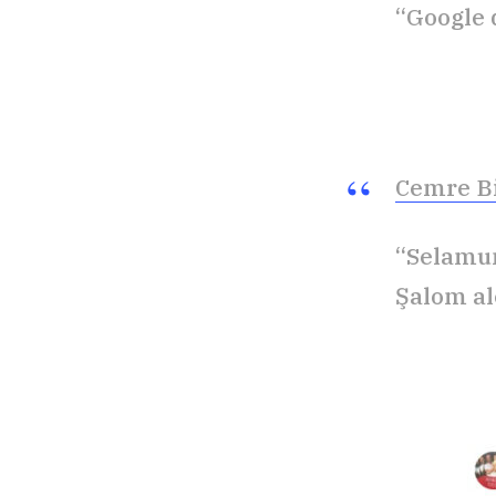
“Google d
Cemre B
“Selamun
Şalom al