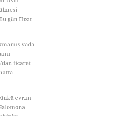
bir Asur
külmesi
Bu gün Hızır
okmamış yada
adamı
’dan ticaret
hatta
 günkü evrim
-Salomona