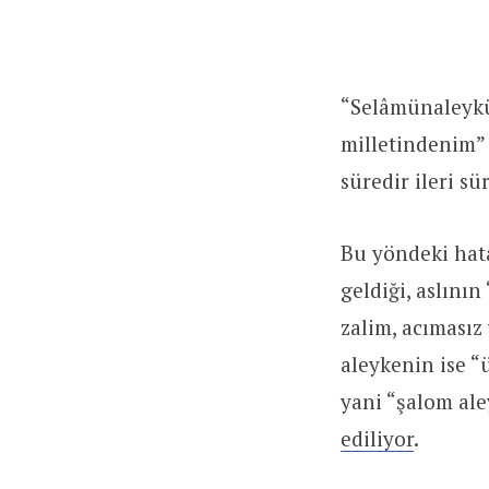
“Selâmünaleykü
milletindenim” 
süredir ileri sü
Bu yöndeki hat
geldiği, aslını
zalim, acımasız 
aleykenin ise “
yani “şalom al
ediliyor
.