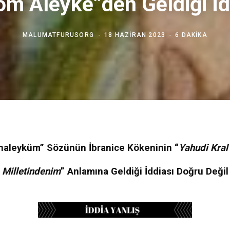
om Aleyke”den Geldiği İd
MALUMATFURUSORG
18 HAZIRAN 2023
6 DAKIKA
aleyküm” Sözünün İbranice Kökeninin “
Yahudi Kral
Milletindenim
” Anlamına Geldiği İddiası Doğru Değil