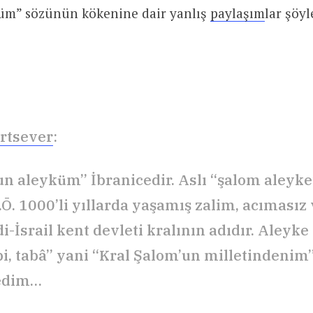
m” sözünün kökenine dair yanlış
paylaşım
lar şöyl
rtsever
:
n aleyküm” İbranicedir. Aslı “şalom aleyke
Ō. 1000’li yıllarda yaşamış zalim, acımasız 
i-İsrail kent devleti kralının adıdır. Aleyke 
âbi, tabâ” yani “Kral Şalom’un milletindenim
tedim…