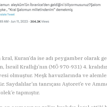
a kral, Kuran’da ise adı peygamber olarak g
 İsrail Krallığı’nın (MÖ 970-931) 4. kralıdır
yesi olmuştur. Meşk havuzlarında ve alemle
r. Saydalılar’ın tanrıçası Aştoret’e ve Amm
olek’e tapmıştır.