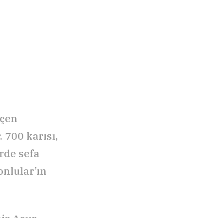
eçen
. 700 karısı,
rde sefa
onlular’ın