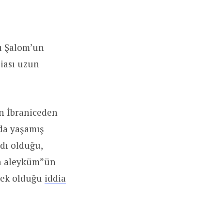
ı Şalom’un
diası uzun
ün İbraniceden
rda yaşamış
adı olduğu,
mun aleyküm”ün
mek olduğu
iddia