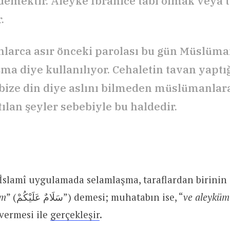
demektir. Aleyke İbranice tabi olmak veya 
.
larca asır önceki parolası bu gün Müslüma
ma diye kullanılıyor. Cehaletin tavan yapt
bize din diye aslını bilmeden müslümanlar
tılan şeyler sebebiyle bu haldedir.
 İslamî uygulamada selamlaşma, taraflardan birinin
üm
” (سَلَامٌ عَلَيْكُمْ”) demesi; muhatabın ise, “
ve aleyküm
vermesi ile
gerçekleşir
.