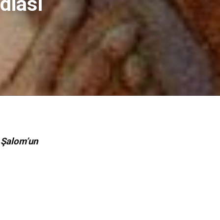
diası
 Şalom’un