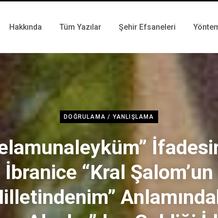
Hakkında
Tüm Yazılar
Şehir Efsaneleri
Yönte
DOĞRULAMA / YANLIŞLAMA
elamunaleyküm” İfadesi
İbranice “Kral Şalom’un
illetindenim” Anlamında