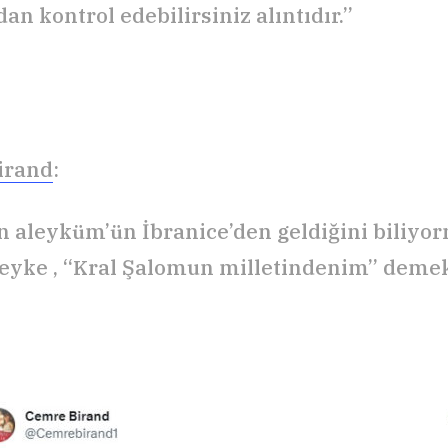
an kontrol edebilirsiniz alıntıdır.”
irand
:
 aleyküm’ün İbranice’den geldiğini biliy
eyke , “Kral Şalomun milletindenim” deme