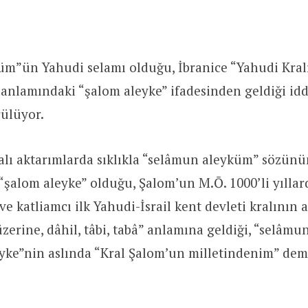
m”ün Yahudi selamı olduğu, İbranice “Yahudi Kral
anlamındaki “şalom aleyke” ifadesinden geldiği id
rülüyor.
alı aktarımlarda sıklıkla “selâmun aleyküm” sözün
n “şalom aleyke” olduğu, Şalom’un M.Ō. 1000’li yılla
ve katliamcı ilk Yahudi-İsrail kent devleti kralının 
üzerine, dâhil, tâbi, tabâ” anlamına geldiği, “selâ
eyke”nin aslında “Kral Şalom’un milletindenim” de