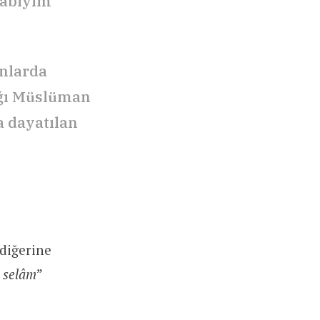
tabiyim
nlarda
ığı Müslüman
a dayatılan
 diğerine
 selâm
”