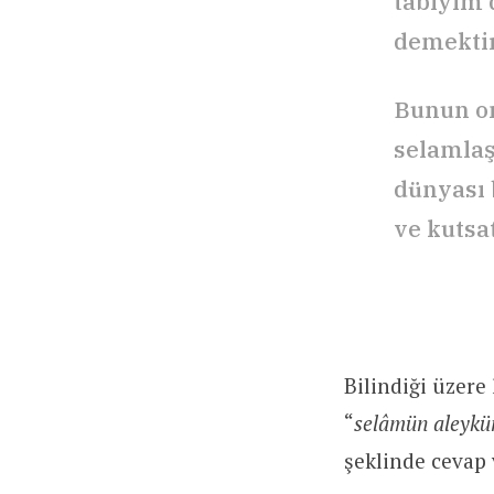
tabiyim 
demektir
Bunun on
selamlaş
dünyası 
ve kutsa
Bilindiği üzere
“
selâmün aleyk
şeklinde cevap 