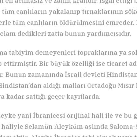
en acımasız ve zalim kralıdır. İşgal ettiği 
 tüm canlıların yakalanıp tırnaklarının sö
erle tüm canlıların öldürülmesini emreder. 
elam dedikleri zatta bunun yardımcısıdır.
ma tabiyim demeyenleri topraklarına ya s
p ettirmiştir. Bir büyük özelliği ise ticaret 
r. Bunun zamanında İsrail devleti Hindistan
indistan’dan aldığı malları Ortadoğu Mısır 
a kadar sattığı geçer kayıtlarda.
eyke yani İbranicesi orıjinal hali ile ve bu
 haliyle Selamün Aleyküm aslında Şaloma