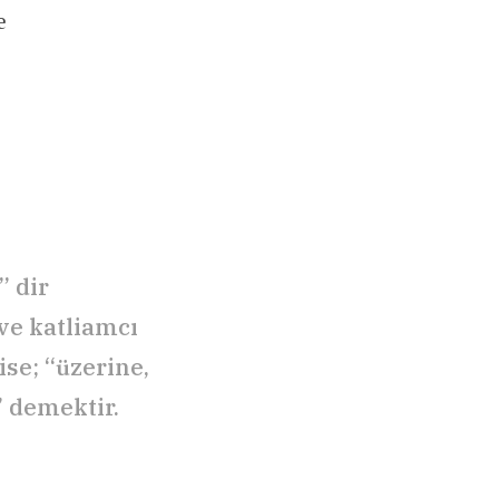
e
” dir
ve katliamcı
ise; “üzerine,
” demektir.