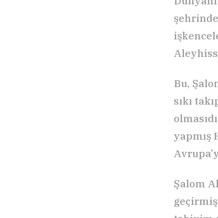
Dünyanın 
şehrinde
işkencel
Aleyhiss
Bu, Şalo
sıkı takı
olmasıdı
yapmış H
Avrupa’y
Şalom Al
geçirmiş