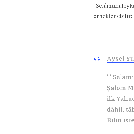
“Selâmünaleykü
örnek
lenebilir:
Aysel Yu
““Selamu
Şalom M.
ilk Yahud
dâhil, t
Bilin is