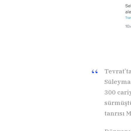
Tevrat’t
Süleyman,
300 cari
sürmüştü
tanrısı M