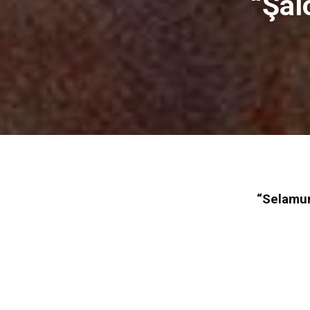
“Şal
“Selamun