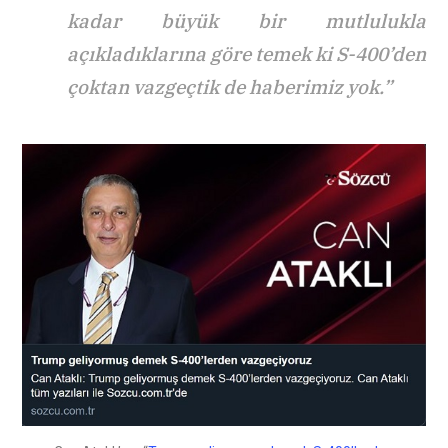
kadar büyük bir mutlulukla
açıkladıklarına göre temek ki S-400’den
çoktan vazgeçtik de haberimiz yok.”