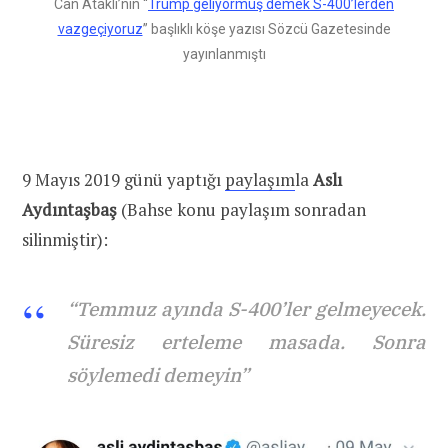
Can Ataklı’nın “
Trump geliyormuş demek S-400’lerden
vazgeçiyoruz
” başlıklı köşe yazısı Sözcü Gazetesinde
yayınlanmıştı
9 Mayıs 2019 günü yaptığı
paylaşım
la
Aslı
Aydıntaşbaş
(Bahse konu paylaşım sonradan
silinmiştir):
“Temmuz ayında S-400’ler gelmeyecek.
Süresiz erteleme masada. Sonra
söylemedi demeyin”