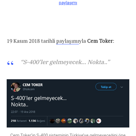
paylaşımı
19 Kasım 2018 tarihli
paylaşımı
yla
Cem Toker
:
“S-400’ler gelmeyecek… Nokta..”
Cem Toker’in S-400 sisteminin Türkiye’ye gelmeyeceğini öne