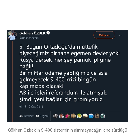
Gökhan Özbek’in S-400 sisteminin alınmayacağını öne sürdüğü