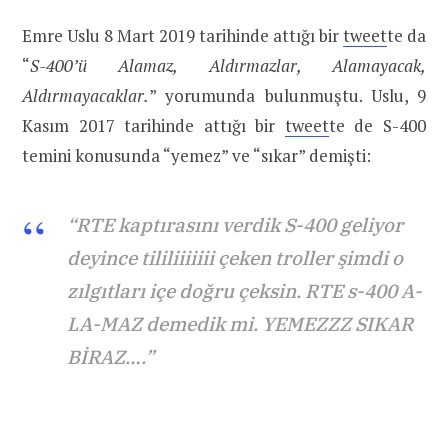
Emre Uslu 8 Mart 2019 tarihinde attığı bir
tweet
te da
“
S-400’ü Alamaz, Aldırmazlar, Alamayacak,
Aldırmayacaklar.
” yorumunda bulunmuştu. Uslu, 9
Kasım 2017 tarihinde attığı bir
tweet
te de S-400
temini konusunda “yemez” ve “sıkar” demişti:
“RTE kaptırasını verdik S-400 geliyor
deyince tililiiiiiii çeken troller şimdi o
zılgıtları içe doğru çeksin. RTE s-400 A-
LA-MAZ demedik mi. YEMEZZZ SIKAR
BİRAZ….”