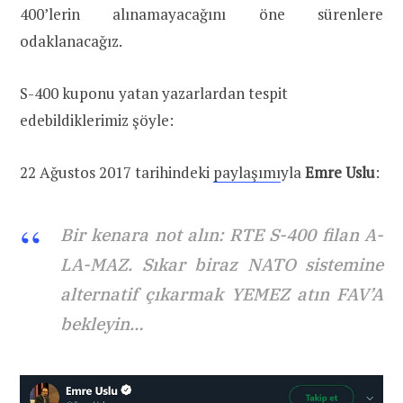
400’lerin alınamayacağını öne sürenlere
odaklanacağız.
S-400 kuponu yatan yazarlardan tespit
edebildiklerimiz şöyle:
22 Ağustos 2017 tarihindeki
paylaşımı
yla
Emre Uslu
:
Bir kenara not alın: RTE S-400 filan A-
LA-MAZ. Sıkar biraz NATO sistemine
alternatif çıkarmak YEMEZ atın FAV’A
bekleyin…