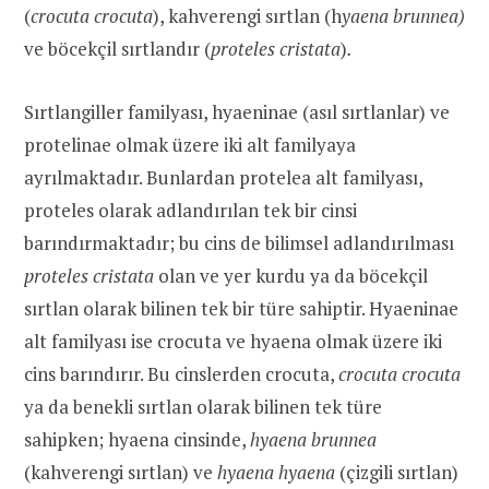
(
crocuta crocuta
), kahverengi sırtlan (h
yaena brunnea)
ve böcekçil sırtlandır (
p
roteles cristata
)
.
Sırtlangiller familyası, hyaeninae (asıl sırtlanlar) ve
protelinae olmak üzere iki alt familyaya
ayrılmaktadır. Bunlardan protelea alt familyası,
proteles olarak adlandırılan tek bir cinsi
barındırmaktadır; bu cins de bilimsel adlandırılması
proteles cristata
olan ve yer kurdu ya da böcekçil
sırtlan olarak bilinen tek bir türe sahiptir. Hyaeninae
alt familyası ise crocuta ve hyaena olmak üzere iki
cins barındırır. Bu cinslerden crocuta,
crocuta crocuta
ya da benekli sırtlan olarak bilinen tek türe
sahipken; hyaena cinsinde,
hyaena brunnea
(kahverengi sırtlan) ve
hyaena hyaena
(çizgili sırtlan)