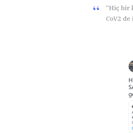
“Hiç bir
CoV2 de i