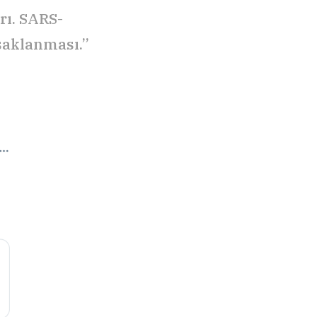
rı. SARS-
 saklanması.”