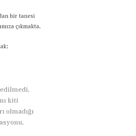
an bir tanesi
şımıza çıkmakta.
sak:
 edilmedi,
ı kiti
rı olmadığı
tasyonu,