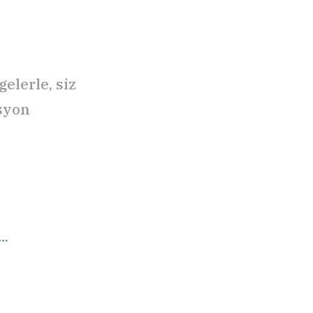
elerle, siz
syon