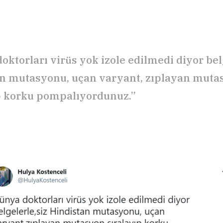
oktorları virüs yok izole edilmedi diyor belg
n mutasyonu, uçan varyant, zıplayan muta
p korku pompalıyordunuz.”