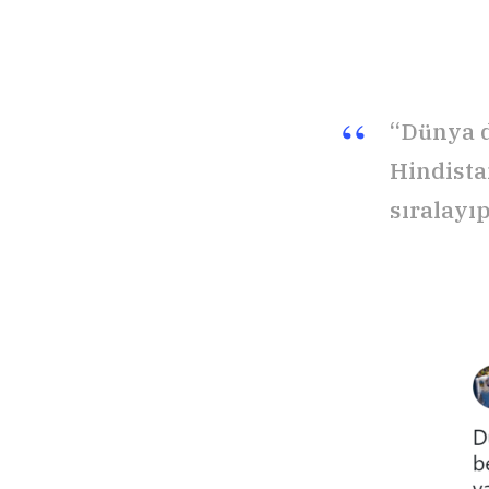
“Dünya d
Hindista
sıralayı