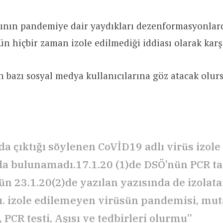
rının pandemiye dair yaydıkları dezenformasyonlard
n hiçbir zaman izole edilmediği iddiası olarak kar
n bazı sosyal medya kullanıcılarına göz atacak olur
a çıktığı söylenen CoVİD19 adlı virüs izole
a bulunamadı.17.1.20 (1)de DSÖ’nün PCR tan
ün 23.1.20(2)de yazılan yazısında de izolata
ı. izole edilemeyen virüsün pandemisi, mu
 PCR testi, Aşısı ve tedbirleri olurmu”