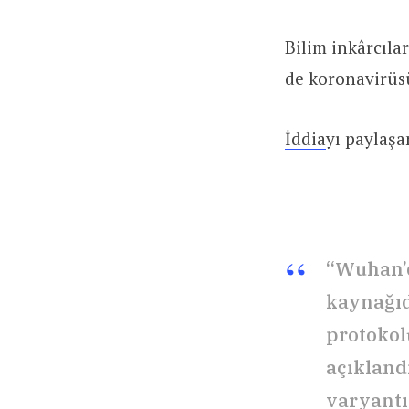
Bilim inkârcıla
de koronavirüsü
İddia
yı paylaşa
“Wuhan’d
kaynağıd
protokol
açıkland
varyantı,