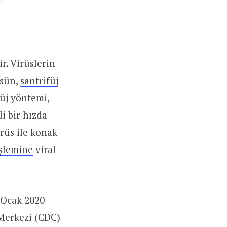
r. Virüslerin
üsün,
santrifüj
füj yöntemi,
li bir hızda
rüs ile konak
işlemine
viral
 Ocak 2020
Merkezi (CDC)