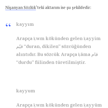
Nişanyan Sözlük
‘teki aktarım ise şu şekildedir:
kayyım
Arapça ḳwm kökünden gelen ḳayyim
قيّم “duran, dikilen” sözcüğünden
alıntıdır. Bu sözcük Arapça ḳāma قام
“durdu” fiilinden türetilmiştir.
kayyum
Arapça ḳwm kökünden gelen ḳayyūm