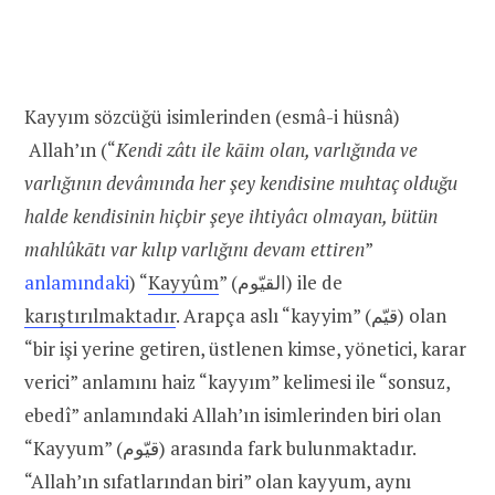
Kayyım sözcüğü isimlerinden (esmâ-i hüsnâ)
Allah’ın (
“
Kendi zâtı ile kāim olan, varlığında ve
varlığının devâmında her şey kendisine muhtaç olduğu
halde kendisinin hiçbir şeye ihtiyâcı olmayan, bütün
mahlûkātı var kılıp varlığını devam ettiren
”
anlamındaki
)
“
Kayyûm
” (القيّوم) ile de
karıştırılmaktadır
. Arapça aslı “kayyim”
(قيّم)
olan
“bir işi yerine getiren, üstlenen kimse, yönetici, karar
verici” anlamını haiz “kayyım” kelimesi ile “sonsuz,
ebedî” anlamındaki Allah’ın isimlerinden biri olan
“Kayyum”
(قيّوم)
arasında fark bulunmaktadır.
“Allah’ın sıfatlarından biri” olan kayyum, aynı