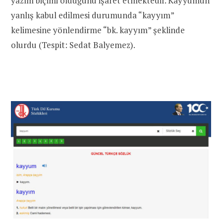
yazım biçimi olduğunu işaret etmektedir. Kayyumun
yanlış kabul edilmesi durumunda “kayyım”
kelimesine yönlendirme
“bk.
kayyım
” şeklinde
olurdu (Tespit: Sedat Balyemez).