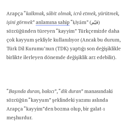
Arapça “
kalkmak, sâbit olmak, icrâ etmek, yürütmek,
işini görmek
”
anlamına sahip
“ḳiyām” (ﻗﻴّﻢ)
sözcüğünden türeyen “kayyim” Türkçemizde daha
çok kayyum şekliyle kullanılıyor (Ancak bu durum,
Türk Dil Kurumu’nun (TDK) yaptığı son değişiklikle
birlikte ilerleyen dönemde değişiklik arz edebilir).
“
Başında duran, bakıcı
”, “
dik duran
” manasındaki
sözcüğün “kayyum” şeklindeki yazımı aslında
Arapça “kayyim”den bozma olup, bir galat-ı
meşhurdur.