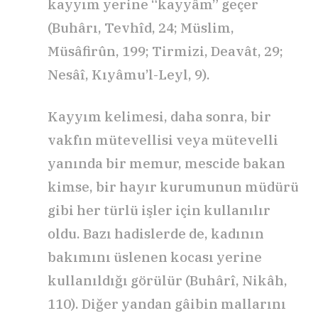
kayyım yerine “kayyâm” geçer
(Buhârı, Tevhîd, 24; Müslim,
Müsâfirûn, 199; Tirmizi, Deavât, 29;
Nesâî, Kıyâmu’l-Leyl, 9).
Kayyım kelimesi, daha sonra, bir
vakfın mütevellisi veya mütevelli
yanında bir memur, mescide bakan
kimse, bir hayır kurumunun müdürü
gibi her türlü işler için kullanılır
oldu. Bazı hadislerde de, kadının
bakımını üslenen kocası yerine
kullanıldığı görülür (Buhârî, Nikâh,
110). Diğer yandan gâibin mallarını