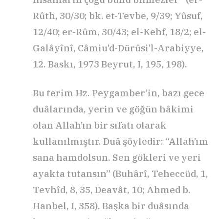
Rûth, 30/30; bk. et-Tevbe, 9/39; Yûsuf,
12/40; er-Rûm, 30/43; el-Kehf, 18/2; el-
Galâyînî, Câmiu’d-Dürûsi’l-Arabiyye,
12. Baskı, 1973 Beyrut, I, 195, 198).
Bu terim Hz. Peygamber’in, bazı gece
duâlarında, yerin ve göğün hâkimi
olan Allah’ın bir sıfatı olarak
kullanılmıştır. Duâ şöyledir: “Allah’ım
sana hamdolsun. Sen gökleri ve yeri
ayakta tutansın” (Buhârî, Teheccüd, 1,
Tevhîd, 8, 35, Deavât, 10; Ahmed b.
Hanbel, I, 358). Başka bir duâsında