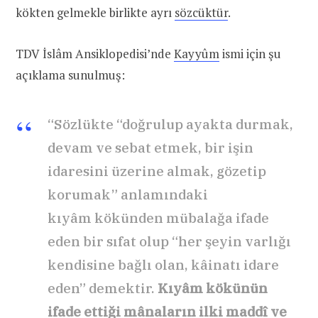
kökten gelmekle birlikte ayrı
sözcüktür
.
TDV İslâm Ansiklopedisi’nde
Kayyûm
ismi için şu
açıklama sunulmuş:
“Sözlükte “doğrulup ayakta durmak,
devam ve sebat etmek, bir işin
idaresini üzerine almak, gözetip
korumak” anlamındaki
kıyâm kökünden mübalağa ifade
eden bir sıfat olup “her şeyin varlığı
kendisine bağlı olan, kâinatı idare
eden” demektir.
Kıyâm kökünün
ifade ettiği mânaların ilki maddî ve