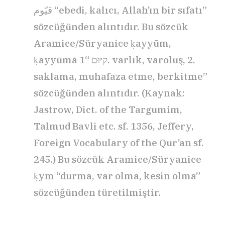
قيّوم “ebedi, kalıcı, Allah’ın bir sıfatı”
sözcüğünden alıntıdır. Bu sözcük
Aramice/Süryanice ḳayyūm,
ḳayyūmā קיּוּם “1. varlık, varoluş, 2.
saklama, muhafaza etme, berkitme”
sözcüğünden alıntıdır. (Kaynak:
Jastrow, Dict. of the Targumim,
Talmud Bavli etc. sf. 1356, Jeffery,
Foreign Vocabulary of the Qur’an sf.
245.) Bu sözcük Aramice/Süryanice
ḳym “durma, var olma, kesin olma”
sözcüğünden türetilmiştir.