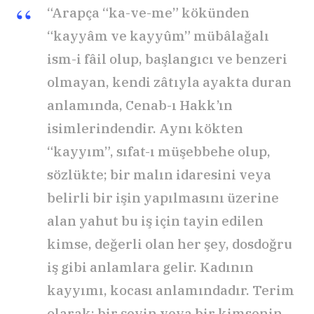
“Arapça “ka-ve-me” kökünden
“kayyâm ve kayyûm” mübâlağalı
ism-i fâil olup, başlangıcı ve benzeri
olmayan, kendi zâtıyla ayakta duran
anlamında, Cenab-ı Hakk’ın
isimlerindendir. Aynı kökten
“kayyım”, sıfat-ı müşebbehe olup,
sözlükte; bir malın idaresini veya
belirli bir işin yapılmasını üzerine
alan yahut bu iş için tayin edilen
kimse, değerli olan her şey, dosdoğru
iş gibi anlamlara gelir. Kadının
kayyımı, kocası anlamındadır. Terim
olarak; bir şeyin veya bir kimsenin