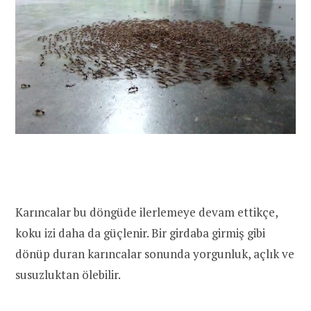
Karıncalar bu döngüde ilerlemeye devam ettikçe,
koku izi daha da güçlenir. Bir girdaba girmiş gibi
dönüp duran karıncalar sonunda yorgunluk, açlık ve
susuzluktan ölebilir.