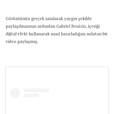
Görüntünün gerçek sanılarak yaygın şekilde
paylaşılmasının ardından Gabriel Benício, içeriği
dijital efekt kullanarak nasıl hazırladığını anlatan bir
video paylaşmış.