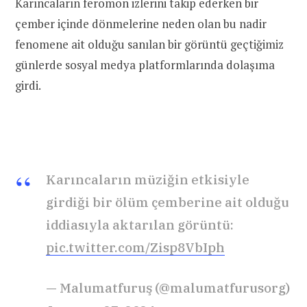
Karıncaların feromon izlerini takip ederken bir
çember içinde dönmelerine neden olan bu nadir
fenomene ait olduğu sanılan bir görüntü geçtiğimiz
günlerde sosyal medya platformlarında dolaşıma
girdi.
Karıncaların müziğin etkisiyle
girdiği bir ölüm çemberine ait olduğu
iddiasıyla aktarılan görüntü:
pic.twitter.com/Zisp8VbIph
— Malumatfuruş (@malumatfurusorg)