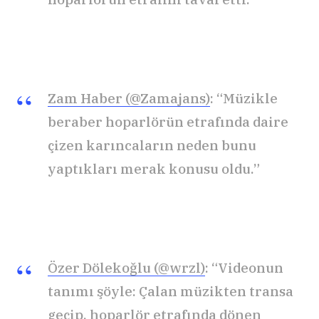
Zam Haber (@Zamajans)
: “Müzikle
beraber hoparlörün etrafında daire
çizen karıncaların neden bunu
yaptıkları merak konusu oldu.”
Özer Dölekoğlu (@wrzl)
: “Videonun
tanımı şöyle: Çalan müzikten transa
geçip, hoparlör etrafında dönen