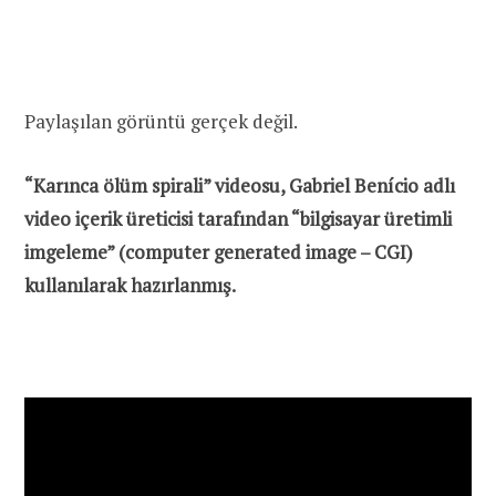
Paylaşılan görüntü gerçek değil.
“Karınca ölüm spirali” videosu, Gabriel Benício adlı
video içerik üreticisi tarafından “bilgisayar üretimli
imgeleme” (computer generated image – CGI)
kullanılarak hazırlanmış.