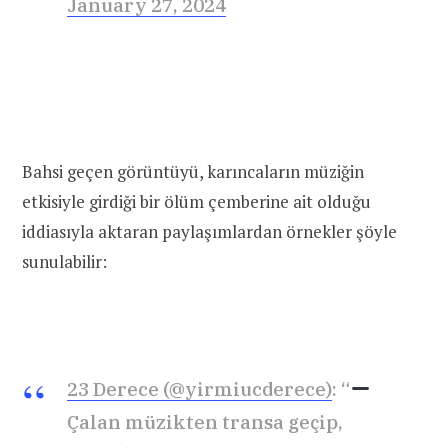
January 27, 2024
Bahsi geçen görüntüyü, karıncaların müziğin
etkisiyle girdiği bir ölüm çemberine ait olduğu
iddiasıyla aktaran paylaşımlardan örnekler şöyle
sunulabilir:
23 Derece (@yirmiucderece)
: “
Çalan müzikten transa geçip,