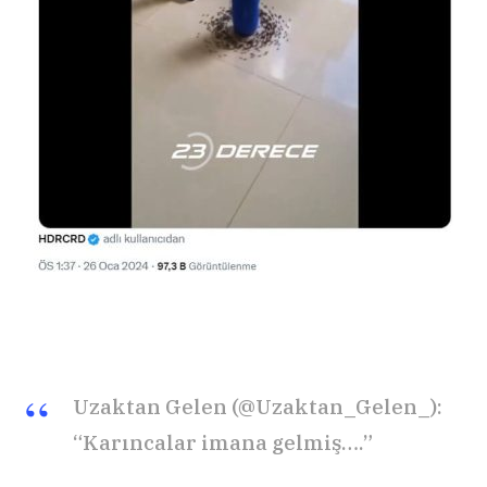
Uzaktan Gelen (@Uzaktan_Gelen_):
“Karıncalar imana gelmiş….”