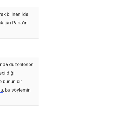
ak bilinen İda
k jüri Paris’in
tında düzenlenen
eçildiği
e bunun bir
ğu
, bu söylemin