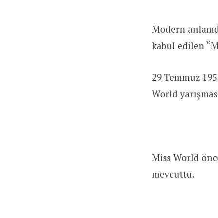
Modern anlamda
kabul edilen “M
29 Temmuz 1951
World yarışmas
Miss World önce
mevcuttu.