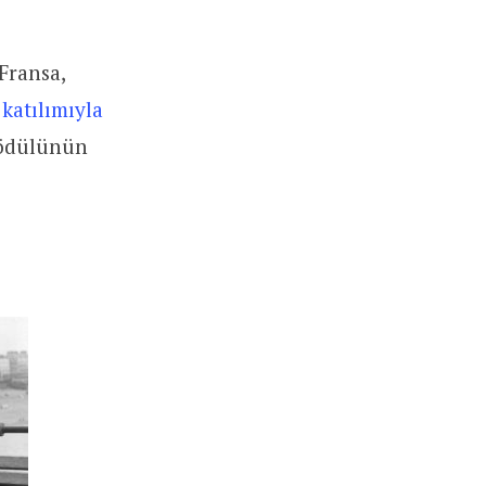
 Fransa,
n
katılımıyla
 ödülünün