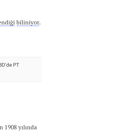
endiği
biliniyor
.
ABD’de PT
ın 1908 yılında