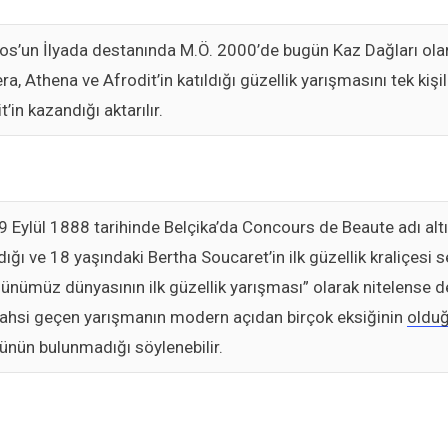
os’un İlyada destanında M.Ö. 2000’de bugün Kaz Dağları olar
ra, Athena ve Afrodit’in katıldığı güzellik yarışmasını tek kişili
’in kazandığı aktarılır.
9 Eylül 1888 tarihinde Belçika’da Concours de Beaute adı al
ığı ve 18 yaşındaki Bertha Soucaret’in ilk güzellik kraliçesi s
nümüz dünyasının ilk güzellik yarışması” olarak nitelense d
ahsi geçen yarışmanın modern açıdan birçok eksiğinin
oldu
nünün bulunmadığı söylenebilir.