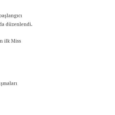
başlangıcı
nda düzenlendi.
 ilk Miss
ışmaları