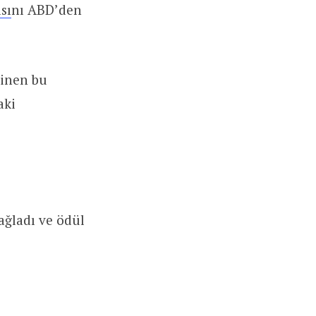
sı
nı ABD’den
linen bu
aki
ağladı ve ödül