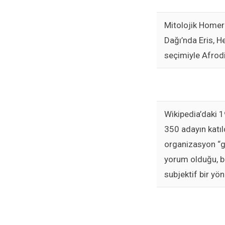
Mitolojik Homer
Dağı’nda Eris, He
seçimiyle Afrodit
Wikipedia’daki 1
350 adayın katıld
organizasyon “gü
yorum olduğu, b
subjektif bir yö