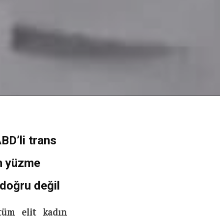
BD’li trans
n yüzme
 doğru değil
tüm elit kadın