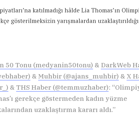
piyatları’na katılmadığı hâlde Lia Thomas’ın Olimp
kçe gösterilmeksizin yarışmalardan uzaklaştırıldığı 
n 50 Tonu (medyanin50tonu)
&
DarkWeb H
ebhaber)
&
Muhbir (@ajans_muhbir)
&
X H
r_)
&
THS Haber (@temmuzhaber)
: “Olimpi
mas’ı gerekçe göstermeden kadın yüzme
larından uzaklaştırma kararı aldı.”