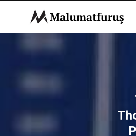
Tho
P