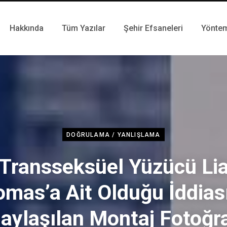
Hakkında
Tüm Yazılar
Şehir Efsaneleri
Yönte
DOĞRULAMA / YANLIŞLAMA
Transseksüel Yüzücü Li
mas’a Ait Olduğu İddias
aylaşılan Montaj Fotoğr