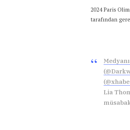
2024 Paris Olim
tarafından gere
Medyanı
(@Darkw
(@xhabe
Lia Tho
müsabaka