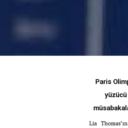
Paris Olim
yüzücü
müsabakalar
Lia Thomas’ın