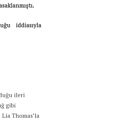
asaklanmıştı.
ğu iddiasıyla
duğu ileri
ğ gibi
u Lia Thomas’la