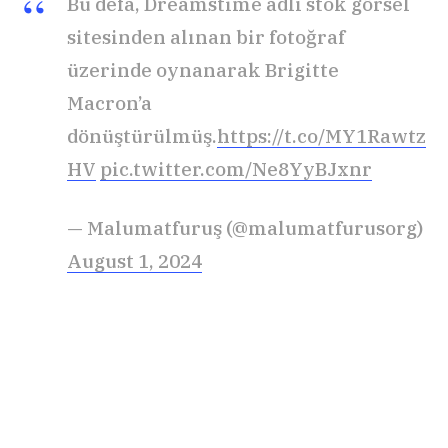
Bu defa, Dreamstime adlı stok görsel
sitesinden alınan bir fotoğraf
üzerinde oynanarak Brigitte
Macron’a
dönüştürülmüş.
https://t.co/MY1Rawtz
HV
pic.twitter.com/Ne8YyBJxnr
— Malumatfuruş (@malumatfurusorg)
August 1, 2024