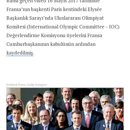
Bahsi geçen video 16 Mayıs 2017 tarihinde
Fransa’nın başkenti Paris kentindeki Elysée
Başkanlık Sarayı’nda Uluslararası Olimpiyat
Komitesi (International Olympic Committee – IOC)
Değerlendirme Komisyonu üyelerini Fransa
Cumhurbaşkanının kabulünün ardından
kaydedilmiş
.
Embed from Getty Images