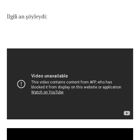
İlgili an şöyleydi: