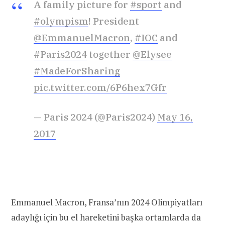
A family picture for
#sport
and
#olympism
! President
@EmmanuelMacron
,
#IOC
and
#Paris2024
together
@Elysee
#MadeForSharing
pic.twitter.com/6P6hex7Gfr
— Paris 2024 (@Paris2024)
May 16,
2017
Emmanuel Macron, Fransa’nın 2024 Olimpiyatları
adaylığı için bu el hareketini başka ortamlarda da