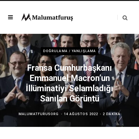
DOĞRULAMA / YANLIŞLAMA
Fransa Cumhurbaşkanı
Emmanuel Macron’un
İllüminatiyi Selamladığı
Sanılan Görüntü
MALUMATFURUSORG
14 AĞUSTOS 2022
2 DAKIKA