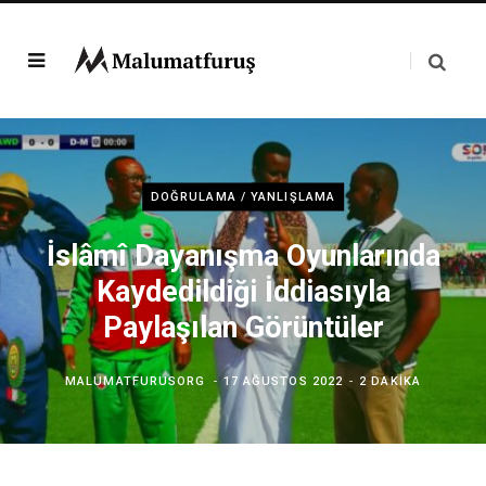
DOĞRULAMA / YANLIŞLAMA
İslâmî Dayanışma Oyunlarında
Kaydedildiği İddiasıyla
Paylaşılan Görüntüler
MALUMATFURUSORG
17 AĞUSTOS 2022
2 DAKIKA