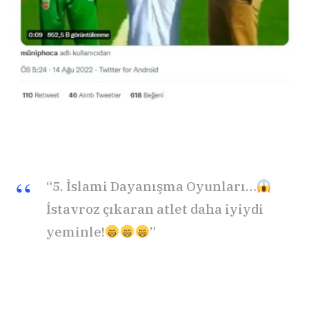
“5. İslami Dayanışma Oyunları…
İstavroz çıkaran atlet daha iyiydi
yeminle!
”