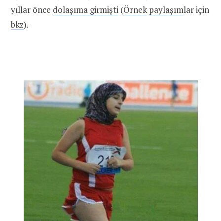
yıllar önce
dolaşıma girmişti
(
Örnek
paylaşım
lar için
bkz
).