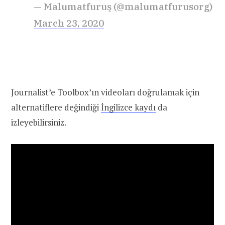
— Malumatfuruş (@malumatfurusorg)
March 23, 2020
Journalist’e Toolbox’ın videoları doğrulamak için
alternatiflere değindiği
İngilizce kaydı
da
izleyebilirsiniz.