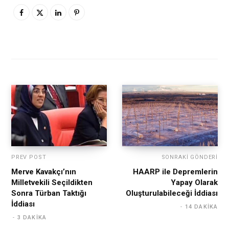
PREV POST
SONRAKI GÖNDERI
Merve Kavakçı’nın
HAARP ile Depremlerin
Milletvekili Seçildikten
Yapay Olarak
Sonra Türban Taktığı
Oluşturulabileceği İddiası
İddiası
14 DAKIKA
3 DAKIKA