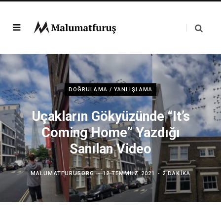
DOĞRULAMA / YANLIŞLAMA
Uçakların Gökyüzünde “It’s
Coming Home” Yazdığı
Sanılan Video
MALUMATFURUSORG
12 TEMMUZ 2021
2 DAKIKA