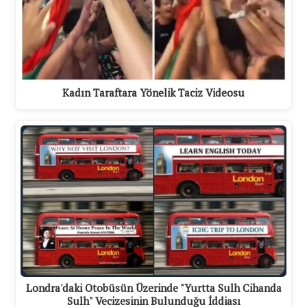
Kadın Taraftara Yönelik Taciz Videosu
Londra'daki Otobüsün Üzerinde "Yurtta Sulh Cihanda
Sulh" Vecizesinin Bulunduğu İddiası