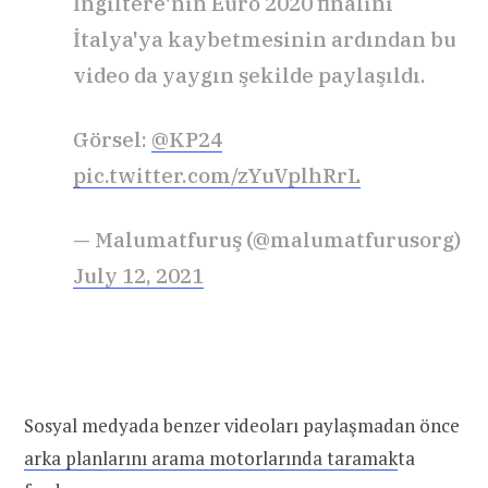
İngiltere'nin Euro 2020 finalini
İtalya'ya kaybetmesinin ardından bu
video da yaygın şekilde paylaşıldı.
Görsel:
@KP24
pic.twitter.com/zYuVplhRrL
— Malumatfuruş (@malumatfurusorg)
July 12, 2021
Sosyal medyada benzer videoları paylaşmadan önce
arka planlarını arama motorlarında taramak
ta