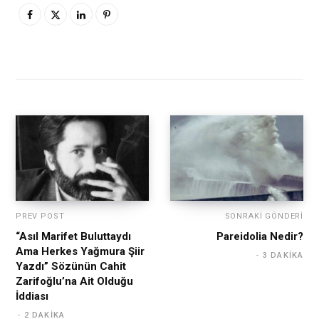
PREV POST
SONRAKI GÖNDERI
“Asıl Marifet Buluttaydı
Pareidolia Nedir?
Ama Herkes Yağmura Şiir
3 DAKIKA
Yazdı” Sözünün Cahit
Zarifoğlu’na Ait Olduğu
İddiası
2 DAKIKA