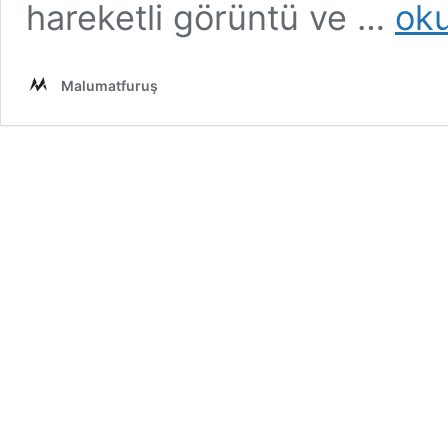
Video
hareketli görüntü ve …
ok
Doğrul
Nasıl
Yapılabil
Malumatfuruş