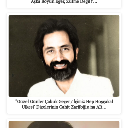
Aşka Boyun Eğer, Zulme Değil!"…
“Güzel Günler Çabuk Geçer / İçimiz Hep Hoşçakal
Ülkesi" Dizelerinin Cahit Zarifoğlu'na Aİt…