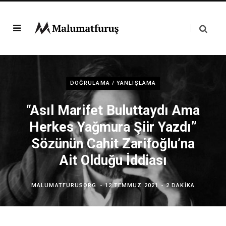
DOĞRULAMA / YANLIŞLAMA
“Asıl Marifet Buluttaydı Ama
Herkes Yağmura Şiir Yazdı”
Sözünün Cahit Zarifoğlu’na
Ait Olduğu İddiası
MALUMATFURUSORG
12 TEMMUZ 2021
2 DAKIKA