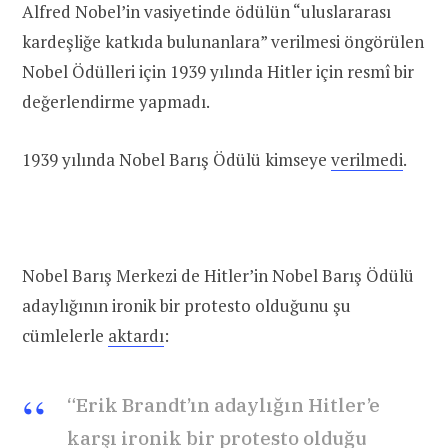
Alfred Nobel’in vasiyetinde ödülün “uluslararası
kardeşliğe katkıda bulunanlara” verilmesi öngörülen
Nobel Ödülleri için 1939 yılında Hitler için resmî bir
değerlendirme yapmadı.
1939 yılında Nobel Barış Ödülü kimseye
verilmedi
.
Nobel Barış Merkezi de Hitler’in Nobel Barış Ödülü
adaylığının ironik bir protesto olduğunu şu
cümlelerle
aktardı
:
“Erik Brandt’ın adaylığın Hitler’e
karşı ironik bir protesto olduğu