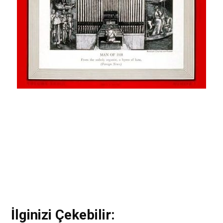
İlginizi Çekebilir: