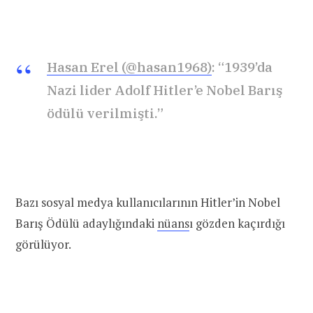
Hasan Erel (@hasan1968)
: “1939’da
Nazi lider Adolf Hitler’e Nobel Barış
ödülü verilmişti.”
Bazı sosyal medya kullanıcılarının Hitler’in Nobel
Barış Ödülü adaylığındaki
nüans
ı gözden kaçırdığı
görülüyor.