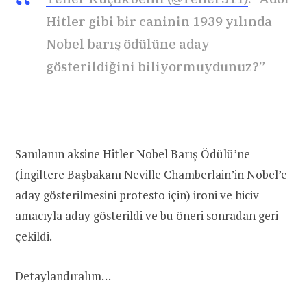
Hitler gibi bir caninin 1939 yılında
Nobel barış ödülüne aday
gösterildiğini biliyormuydunuz?”
Sanılanın aksine Hitler Nobel Barış Ödülü’ne
(İngiltere Başbakanı Neville Chamberlain’in Nobel’e
aday gösterilmesini protesto için) ironi ve hiciv
amacıyla aday gösterildi ve bu öneri sonradan geri
çekildi.
Detaylandıralım…