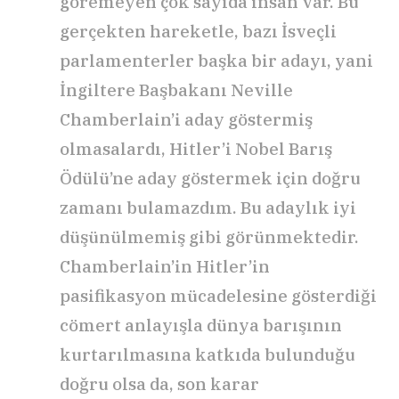
göremeyen
çok
sayıda
insan
var
.
Bu
gerçekten hareketle, bazı İsveçli
parlamenterler başka bir adayı, yani
İngiltere Başbakanı Neville
Chamberlain’i aday göstermiş
olmasalardı, Hitler’i Nobel Barış
Ödülü’ne aday göstermek için doğru
zamanı bulamazdım.
Bu adaylık iyi
düşünülmemiş gibi görünmektedir.
Chamberlain’in Hitler’in
pasifikasyon mücadelesine gösterdiği
cömert anlayışla dünya barışının
kurtarılmasına katkıda bulunduğu
doğru olsa da, son karar