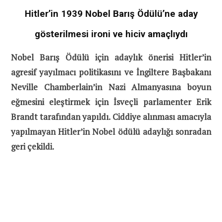
Hitler’in 1939 Nobel Barış Ödülü’ne aday
gösterilmesi ironi ve hiciv amaçlıydı
Nobel Barış Ödülü için adaylık önerisi Hitler’in
agresif yayılmacı politikasını ve İngiltere Başbakanı
Neville Chamberlain’in Nazi Almanyasına boyun
eğmesini eleştirmek için İsveçli parlamenter Erik
Brandt tarafından yapıldı. Ciddiye alınması amacıyla
yapılmayan Hitler’in Nobel ödülü adaylığı sonradan
geri çekildi.