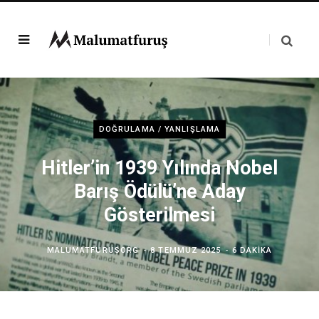
DOĞRULAMA / YANLIŞLAMA
Hitler’in 1939 Yılında Nobel
Barış Ödülü’ne Aday
Gösterilmesi
MALUMATFURUSORG
8 TEMMUZ 2025
6 DAKIKA