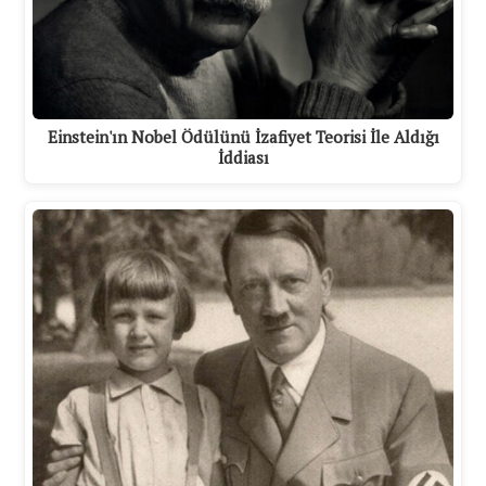
Einstein'ın Nobel Ödülünü İzafiyet Teorisi İle Aldığı
İddiası