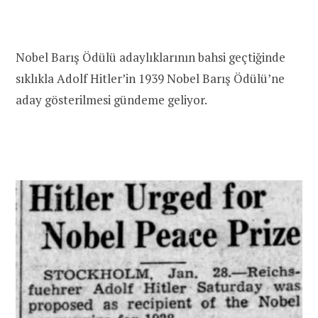
Nobel Barış Ödülü adaylıklarının bahsi geçtiğinde
sıklıkla Adolf Hitler’in 1939 Nobel Barış Ödülü’ne
aday gösterilmesi gündeme geliyor.