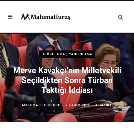
DOĞRULAMA / YANLIŞLAMA
Merve Kavakçı’nın Milletvekili
Seçildikten Sonra Türban
Taktığı İddiası
MALUMATFURUSORG
2 KASIM 2020
3 DAKIKA