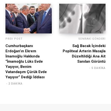
PREV POST
SONRAKI GÖNDERI
Cumhurbaşkanı
Sağ Bacak İçindeki
Erdoğan’ın Ekrem
Popliteal Arterin Masajla
İmamoğlu Hakkında
Düzeltildiği Ana Ait
“İmamoğlu Lüks Evde
Sanılan Görüntü
Yaşıyor, Benim
5 DAKIKA
Vatandaşım Çürük Evde
Yaşıyor” Dediği İddiası
2 DAKIKA