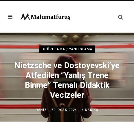
DOĞRULAMA / YANLIŞLAMA
Nietzsche ve Dostoyevski’ye
Atfedilen “Yanlış Trene
Binme” Temalı Didaktik
Vecizeler
DENIZ
31 OCAK 2024
4 DAKIKA