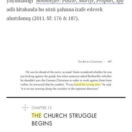
yayımladığı “
Bonhoeffer: Pastor, Martyr, Prophet, Spy
”
adlı kitabında bu sözü şahsına izafe ederek
alıntılamış (2011. Sf: 176 & 187).