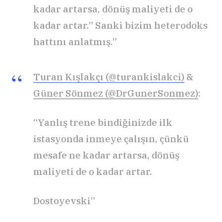
kadar artarsa, dönüş maliyeti de o
kadar artar.” Sanki bizim heterodoks
hattını anlatmış.”
Turan Kışlakçı (@turankislakci)
&
Güner Sönmez (@DrGunerSonmez)
:
“Yanlış trene bindiğinizde ilk
istasyonda inmeye çalışın, çünkü
mesafe ne kadar artarsa, dönüş
maliyeti de o kadar artar.
Dostoyevski”