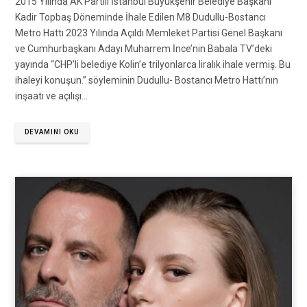
2015 Yılında AK Partili İstanbul Büyükşehir Belediye Başkanı
Kadir Topbaş Döneminde İhale Edilen M8 Dudullu-Bostancı
Metro Hattı 2023 Yılında Açıldı Memleket Partisi Genel Başkanı
ve Cumhurbaşkanı Adayı Muharrem İnce’nin Babala TV’deki
yayında “CHP’li belediye Kolin’e trilyonlarca liralık ihale vermiş. Bu
ihaleyi konuşun.” söyleminin Dudullu- Bostancı Metro Hattı’nın
inşaatı ve açılışı…
DEVAMINI OKU