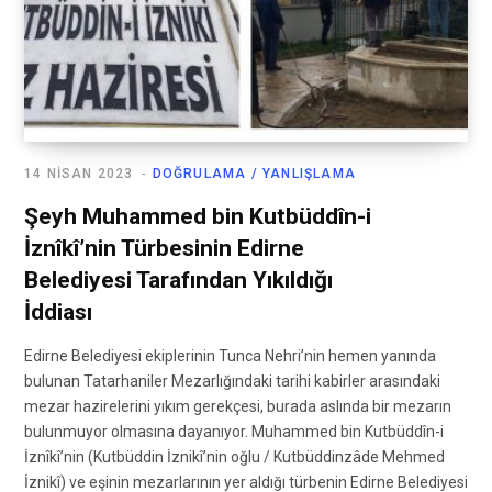
14 NISAN 2023
DOĞRULAMA / YANLIŞLAMA
Şeyh Muhammed bin Kutbüddîn-i
İznîkî’nin Türbesinin Edirne
Belediyesi Tarafından Yıkıldığı
İddiası
Edirne Belediyesi ekiplerinin Tunca Nehri’nin hemen yanında
bulunan Tatarhaniler Mezarlığındaki tarihi kabirler arasındaki
mezar hazirelerini yıkım gerekçesi, burada aslında bir mezarın
bulunmuyor olmasına dayanıyor. Muhammed bin Kutbüddîn-i
İznîkî’nin (Kutbüddin İznikî’nin oğlu / Kutbüddinzâde Mehmed
İznikî) ve eşinin mezarlarının yer aldığı türbenin Edirne Belediyesi