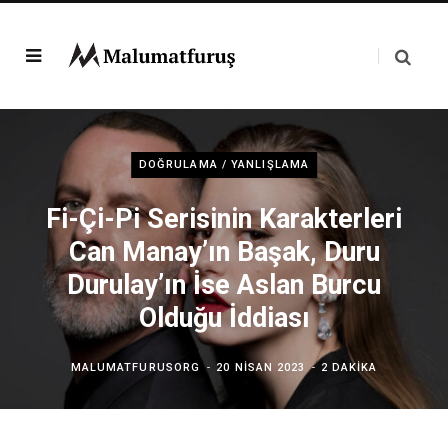
DOĞRULAMA / YANLIŞLAMA
Fi-Çi-Pi Serisinin Karakterleri
Can Manay’ın Başak, Duru
Durulay’ın İse Aslan Burcu
Olduğu İddiası
MALUMATFURUSORG
20 NISAN 2023
2 DAKIKA