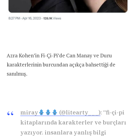
Azra Kohen’in Fi-Çi-Pi’de Can Manay ve Duru
karakterlerinin burcundan açıkça bahsettiği de
sanılmış.
miray
(@litearty___)
: “fi-çi-pi
kitaplarında karakterler ve burçları
yazıyor. insanlara yanlış bilgi