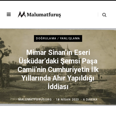
DOĞRULAMA / YANLIŞLAMA
Mimar Sinan’ın Eseri
Üsküdar’daki Şemsi Paşa
Camii’nin Cumhuriyetin İlk
Yıllarında Ahır Yapıldığı
İddiası
MALUMATFURUSORG
18 NISAN 2023
6 DAKIKA