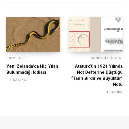
PREV POST
SONRAKI GÖNDERI
Yeni Zelanda’da Hiç Yılan
Atatürk’ün 1921 Yılında
Bulunmadığı İddiası
Not Defterine Düştüğü
“Tanrı Birdir ve Büyüktür”
3 DAKIKA
Notu
4 DAKIKA