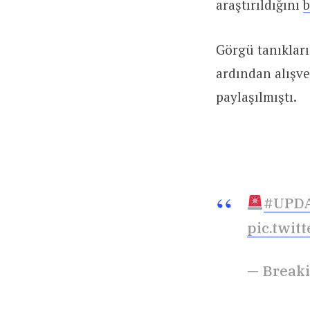
araştırıldığını
b
Görgü tanıkları
ardından alışve
paylaşılmıştı.
#UPD
pic.twit
— Break