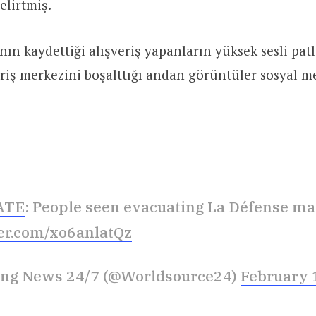
elirtmiş
.
nın kaydettiği alışveriş yapanların yüksek sesli pat
riş merkezini boşalttığı andan görüntüler sosyal 
ATE
: People seen evacuating La Défense ma
ter.com/xo6anlatQz
ing News 24/7 (@Worldsource24)
February 