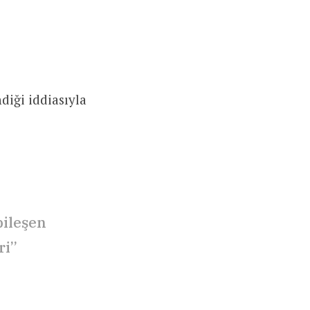
iği iddiasıyla
bileşen
ri”