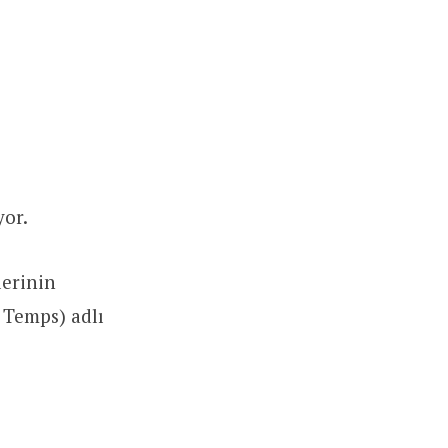
yor.
lerinin
 Temps) adlı