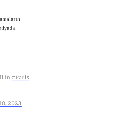
lamaların
medyada
ll in
#Paris
18, 2023