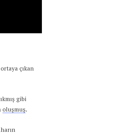
 ortaya çıkan
ıkmış gibi
m
oluşmuş
.
iharın