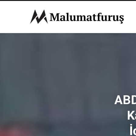
ABD
K
İ