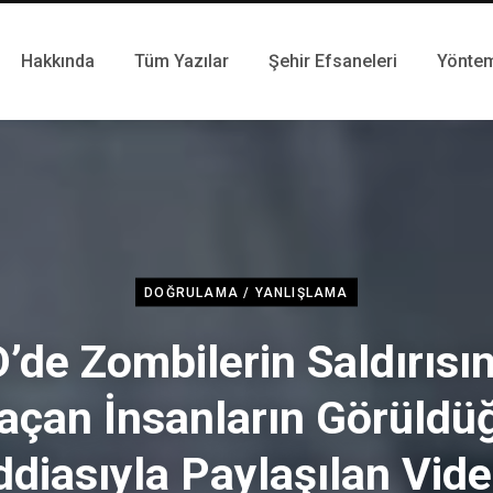
Hakkında
Tüm Yazılar
Şehir Efsaneleri
Yönte
DOĞRULAMA / YANLIŞLAMA
’de Zombilerin Saldırısı
açan İnsanların Görüldü
ddiasıyla Paylaşılan Vid