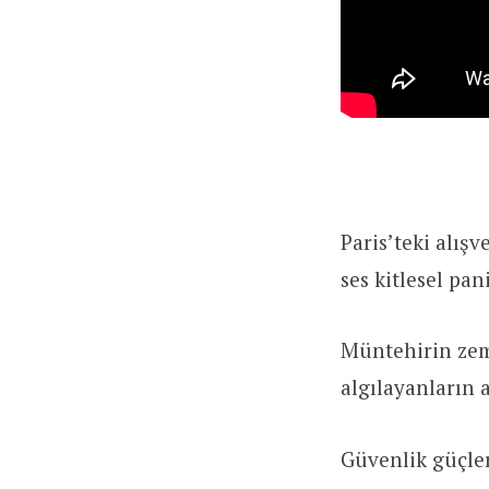
Paris’teki alış
ses kitlesel pa
Müntehirin zemi
algılayanların
Güvenlik güçler