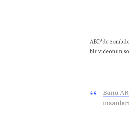
ABD’de zombileş
bir videonun so
Banu AR
insanlar