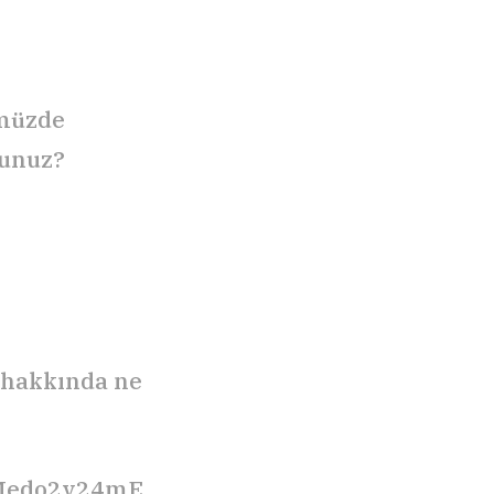
ümüzde
sunuz?
 hakkında ne
m/Medo2v24mE