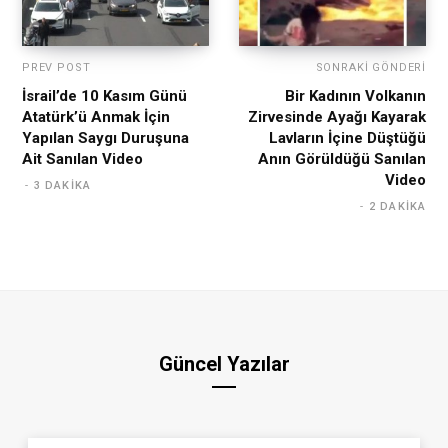
PREV POST
SONRAKI GÖNDERI
İsrail’de 10 Kasım Günü
Bir Kadının Volkanın
Atatürk’ü Anmak İçin
Zirvesinde Ayağı Kayarak
Yapılan Saygı Duruşuna
Lavların İçine Düştüğü
Ait Sanılan Video
Anın Görüldüğü Sanılan
Video
3 DAKIKA
2 DAKIKA
Güncel Yazılar