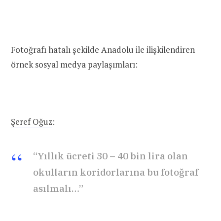
Fotoğrafı hatalı şekilde Anadolu ile ilişkilendiren
örnek sosyal medya paylaşımları:
Şeref Oğuz
:
“Yıllık ücreti 30 – 40 bin lira olan
okulların koridorlarına bu fotoğraf
asılmalı…”