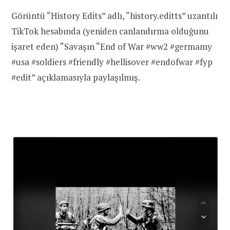
Görüntü “History Edits” adlı, “history.editts” uzantılı
TikTok hesabında (yeniden canlandırma olduğunu
işaret eden) “Savaşın “End of War #ww2 #germamy
#usa #soldiers #friendly #hellisover #endofwar #fyp
#edit” açıklamasıyla paylaşılmış.