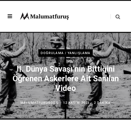
DOĞRULAMA / YANLIŞLAMA
II. Dünya Savaşı’nın Bittiğini
Öğrenen Askerlere Ait Sanılan
Video
MALUMATFURUSORG
12 KASIM 2023
2 DAKIKA