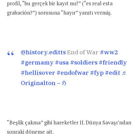
profil, “bu gerçek bir kayıt mı?” (“es real esta
grabación?”) sorusuna “hayır” yanıtı vermiş.
@history.editts
End of War
#ww2
#germamy
#usa
#soldiers
#friendly
#hellisover
#endofwar
#fyp
#edit
♬
Originalton – ℌ
“Beşlik çakma” gibi hareketler II. Dünya Savaşı’ndan
sonraki döneme ait.