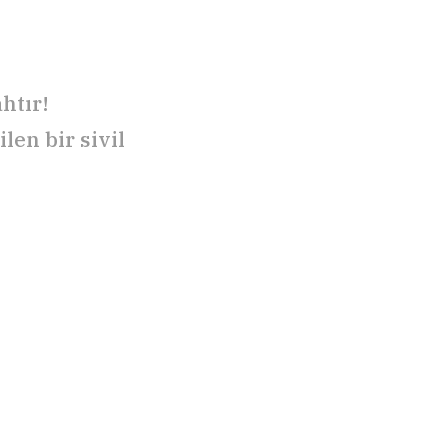
htır!
len bir sivil