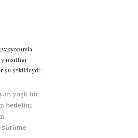
tivasyonuyla
yansıttığı
er
şu şekildeydi:
an yaşlı bir
n bedelini
ın
ir sürüme