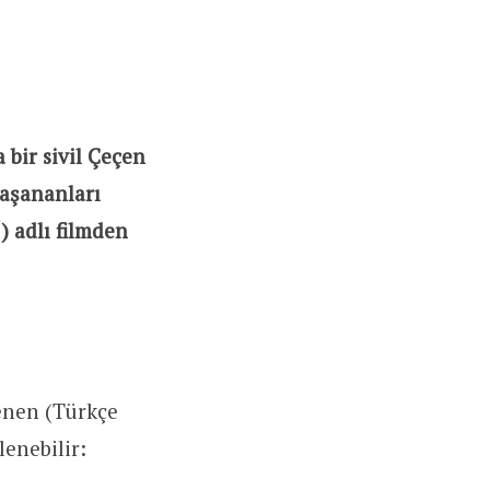
 bir sivil Çeçen
yaşananları
“) adlı filmden
lenen (Türkçe
lenebilir: