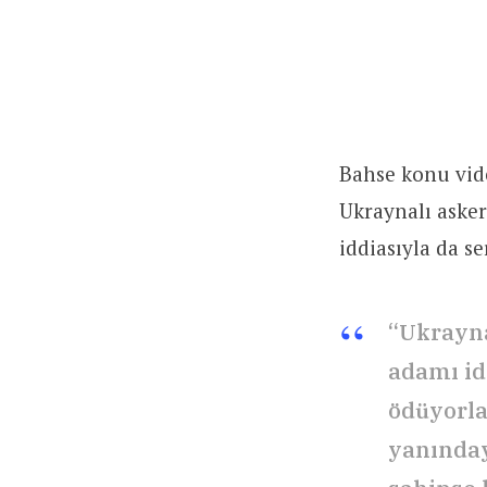
Bahse konu vide
Ukraynalı asker
iddiasıyla da se
“Ukrayna
adamı id
ödüyorla
yanınday