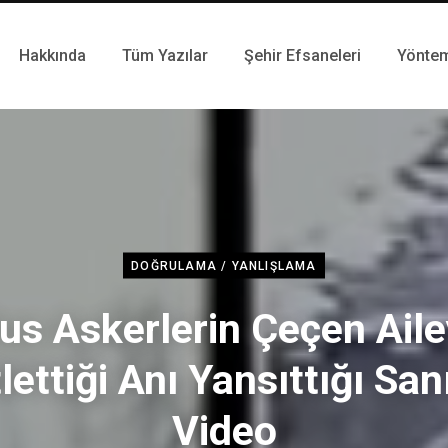
Hakkında
Tüm Yazılar
Şehir Efsaneleri
Yönte
DOĞRULAMA / YANLIŞLAMA
us Askerlerin Çeçen Aile
lettiği Anı Yansıttığı San
Video