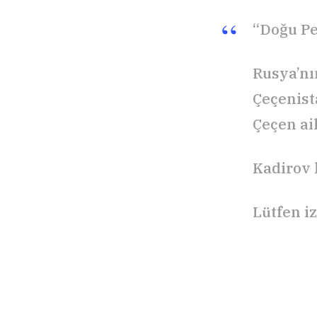
“Doğu Pe
Rusya’nın
Çeçenista
Çeçen ail
Kadirov 
Lütfen iz