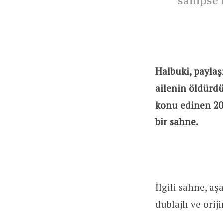
sahipse l
Halbuki, paylaş
ailenin öldürdü
konu edinen 201
bir sahne.
İlgili sahne, a
dublajlı ve orij