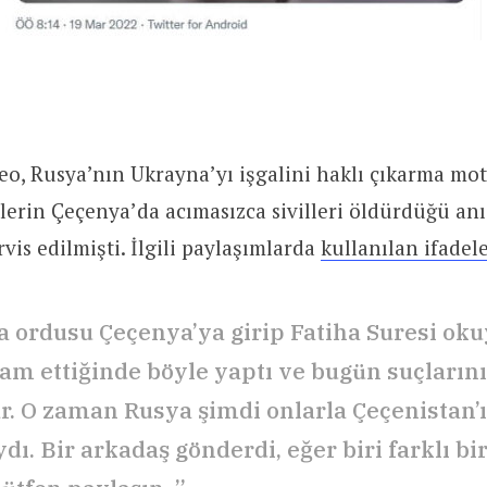
o, Rusya’nın Ukrayna’yı işgalini haklı çıkarma mo
lerin Çeçenya’da acımasızca sivilleri öldürdüğü anı 
rvis edilmişti. İlgili paylaşımlarda
kullanılan ifadel
 ordusu Çeçenya’ya girip Fatiha Suresi okuy
am ettiğinde böyle yaptı ve bugün suçlarını
r. O zaman Rusya şimdi onlarla Çeçenistan’
dı. Bir arkadaş gönderdi, eğer biri farklı b