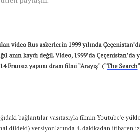
ütfen paylaşın. ”
ılan video Rus askerlerin 1999 yılında Çeçenistan’da
ğü anın kaydı değil. Video, 1999’da Çeçenistan’da 
4 Fransız yapımı dram filmi “Arayış” (“
The Search
şağıdaki bağlantılar vasıtasıyla filmin Youtube’e yük
inal dildeki) versiyonlarında 4. dakikadan itibaren iz