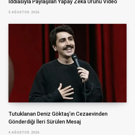
İddiasıyla Paylaşılan Yapay Zekâ Ürünü Video
5 AĞUSTOS 2026
Tutuklanan Deniz Göktaş’ın Cezaevinden
Gönderdiği İleri Sürülen Mesaj
4 AĞUSTOS 2026