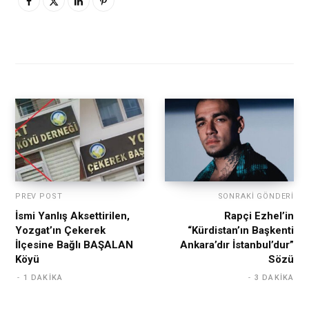
PREV POST
SONRAKI GÖNDERI
İsmi Yanlış Aksettirilen,
Rapçi Ezhel’in
Yozgat’ın Çekerek
“Kürdistan’ın Başkenti
İlçesine Bağlı BAŞALAN
Ankara’dır İstanbul’dur”
Köyü
Sözü
1 DAKIKA
3 DAKIKA