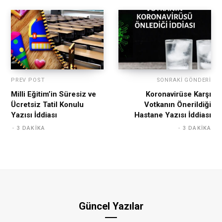
PREV POST
SONRAKI GÖNDERI
Milli Eğitim’in Süresiz ve
Koronavirüse Karşı
Ücretsiz Tatil Konulu
Votkanın Önerildiği
Yazısı İddiası
Hastane Yazısı İddiası
3 DAKIKA
3 DAKIKA
Güncel Yazılar