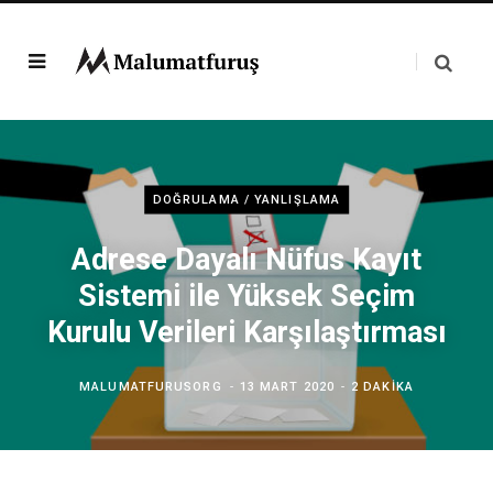
DOĞRULAMA / YANLIŞLAMA
Adrese Dayalı Nüfus Kayıt
Sistemi ile Yüksek Seçim
Kurulu Verileri Karşılaştırması
MALUMATFURUSORG
13 MART 2020
2 DAKIKA