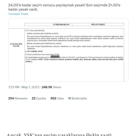
Ancak, YSK’nın seçim yasaklarına ilişkin saati