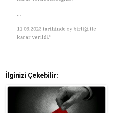
…
11.03.2023 tarihinde oy birliği ile
karar verildi.”
İlginizi Çekebilir: