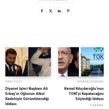
PREV POST
SONRAKI GÖNDERI
Diyanet İşleri Başkanı Ali
Kemal Kılıçdaroğlu’nun
Erbaş’ın Oğlunun Alkol
TOKİ’yi Kapatacağını
Kadehiyle Görüntülendiği
Söylediği İddiası
İddiası
5 DAKIKA