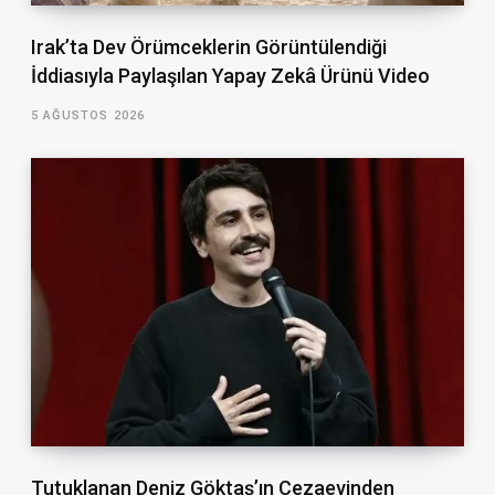
Irak’ta Dev Örümceklerin Görüntülendiği
İddiasıyla Paylaşılan Yapay Zekâ Ürünü Video
5 AĞUSTOS 2026
Tutuklanan Deniz Göktaş’ın Cezaevinden